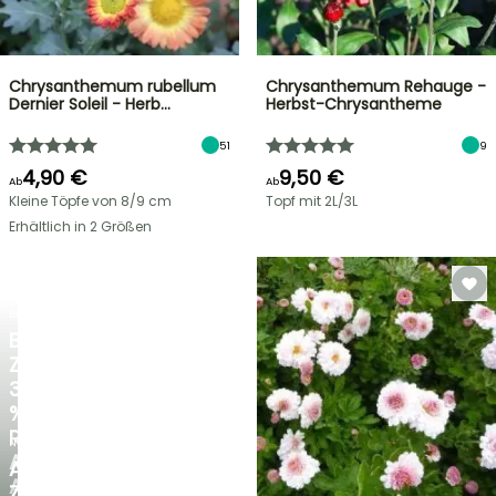
Chrysanthemum rubellum
Chrysanthemum Rehauge -
Dernier Soleil - Herb…
Herbst-Chrysantheme
51
9
4,90 €
9,50 €
Ab
Ab
Kleine Töpfe von 8/9 cm
Topf mit 2L/3L
Erhältlich in 2 Größen
BLITZANGEBOT
BIS
ZU
30
%
RABATT
NEU
AUF
AGAPANTHUS
AUSGEWÄHLTE
ZAMBEZI