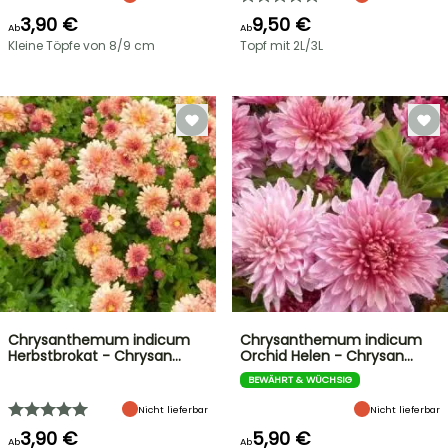
3,90 €
9,50 €
Ab
Ab
Kleine Töpfe von 8/9 cm
Topf mit 2L/3L
Chrysanthemum indicum
Chrysanthemum indicum
Herbstbrokat - Chrysan…
Orchid Helen - Chrysan…
BEWÄHRT & WÜCHSIG
Nicht lieferbar
Nicht lieferbar
3,90 €
5,90 €
Ab
Ab