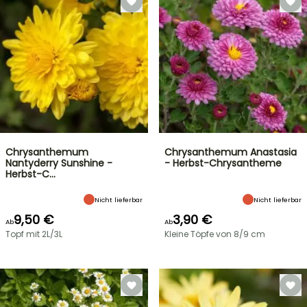
Chrysanthemum
Chrysanthemum Anastasia
Nantyderry Sunshine -
- Herbst-Chrysantheme
Herbst-C…
Nicht lieferbar
Nicht lieferbar
9,50 €
3,90 €
Ab
Ab
Topf mit 2L/3L
Kleine Töpfe von 8/9 cm