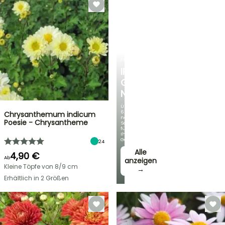
FRÜHLINGSZWIEBELN
IRIS
GERMANICA
NEUHEITEN
Über
60
Chrysanthemum indicum
neue
Poesie - Chrysantheme
Sorten
für
Ihren
Garten!
24
Alle
4,90 €
Ab
anzeigen
Kleine Töpfe von 8/9 cm
→
Erhältlich in 2 Größen