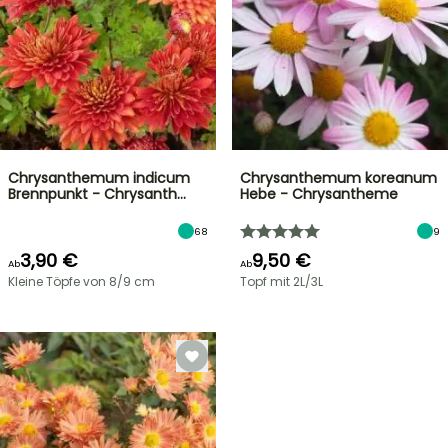
Chrysanthemum indicum
Chrysanthemum koreanum
Brennpunkt - Chrysanth…
Hebe - Chrysantheme
68
9
3,90 €
9,50 €
Ab
Ab
Kleine Töpfe von 8/9 cm
Topf mit 2L/3L