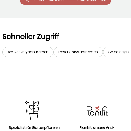
Die passenden Pflanzen für meinen Garten finden
Schneller Zugriff
Weiße Chrysanthemen
Rosa Chrysanthemen
Gelbe oder 
→
Spezialist für Gartenpflanzen
Plantfit, unsere Anti-