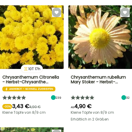
10
T
17
h
Chrysanthemum Citronella
Chrysanthemum rubellum
- Herbst-Chrysanthe…
Mary Stoker - Herbst-…
ANGEBOT - SCHNELL ZUGREIFEN
239
32
3,43 €
4,90 €
4,90 €
-
30
%
Ab
Kleine Töpfe von 8/9 cm
Kleine Töpfe von 8/9 cm
Erhältlich in 2 Größen