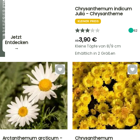
PFLANZEN!
Wenn
Chrysanthemum indicum
das
Entdecken
Julia - Chrysantheme
Laub
Sie
genauso
jede
spektakulär
KLEINER PREIS
Woche
ist
neue
wie
Angebote
62
die
Blüten!
Jetzt
3,90 €
Ab
zugreifen!
Entdecken
Kleine Töpfe von 8/9 cm
→
→
Erhältlich in 2 Größen
Arctanthemum arcticum -
Chrysanthemum