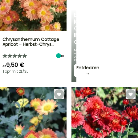
EINE
KÜHLE
OASE
IM
Chrysanthemum Cottage
GARTEN
Apricot - Herbst-Chrys…
Mit
unseren
10
schönsten
Kletterpflanzen!
9,50 €
Ab
Entdecken
Topf mit 2L/3L
→