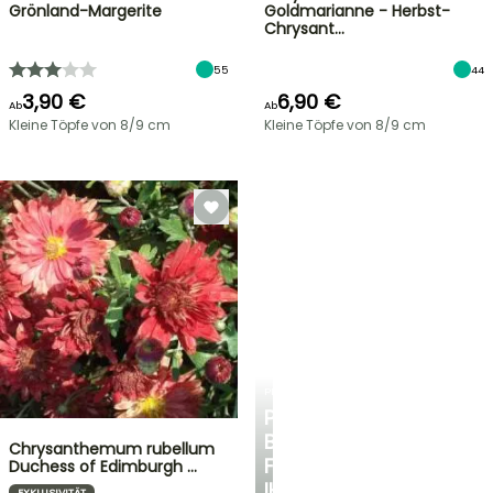
Grönland-Margerite
Goldmarianne - Herbst-
Chrysant…
55
44
3,90 €
6,90 €
Ab
Ab
Kleine Töpfe von 8/9 cm
Kleine Töpfe von 8/9 cm
PLANTFIT
PERSÖNLICHE
BERATUNG
Chrysanthemum rubellum
FÜR
Duchess of Edimburgh …
IHREN
EXKLUSIVITÄT