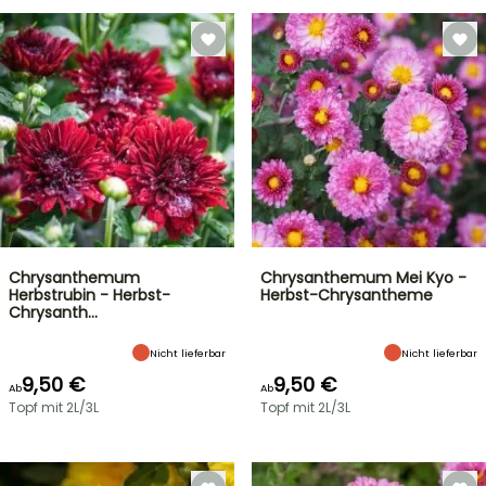
Chrysanthemum
Chrysanthemum Mei Kyo -
Herbstrubin - Herbst-
Herbst-Chrysantheme
Chrysanth…
Nicht lieferbar
Nicht lieferbar
9,50 €
9,50 €
Ab
Ab
Topf mit 2L/3L
Topf mit 2L/3L