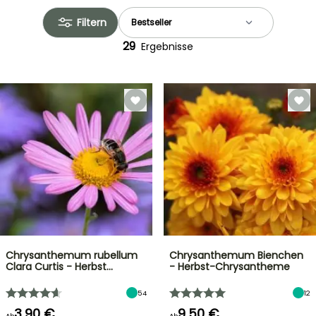
Filtern
29
Ergebnisse
Chrysanthemum rubellum
Chrysanthemum Bienchen
Clara Curtis - Herbst…
- Herbst-Chrysantheme
54
12
3,90 €
9,50 €
Ab
Ab