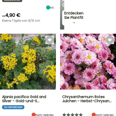
GARTEN
60
Entdecken
4,90 €
Ab
Sie Plantfit
Kleine Töpfe von 8/9 cm
→
Ajania pacifica Gold and
Chrysanthemum Rotes
Silver - Gold-und-S…
Julchen - Herbst-Chrysan…
ZU ENTDECKEN
Nicht lieferbar
Nicht lieferbar