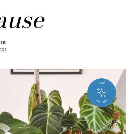
ause
ere
nat.