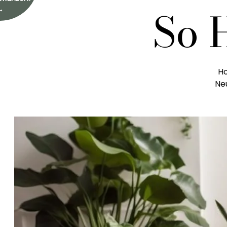
So
→
Ho
Neu