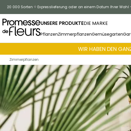
Zum Inhalt springen
20 000 Sorten
Expresslieferung oder an einem Datum Ihrer Wahl
UNSERE PRODUKTE
DIE MARKE
Pflanzen
Zimmerpflanzen
Gemüsegarten
Gar
WIR HABEN DEN GANZ
Zimmerpflanzen