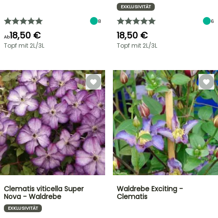
EXKLUSIVITÄT
8
6
18,50 €
18,50 €
Ab
Topf mit 2L/3L
Topf mit 2L/3L
Clematis viticella Super
Waldrebe Exciting -
Nova - Waldrebe
Clematis
EXKLUSIVITÄT