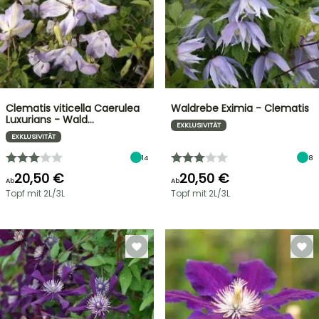
Clematis viticella Caerulea
Waldrebe Eximia - Clematis
Luxurians - Wald…
EXKLUSIVITÄT
EXKLUSIVITÄT
14
8
20,50 €
20,50 €
Ab
Ab
Topf mit 2L/3L
Topf mit 2L/3L