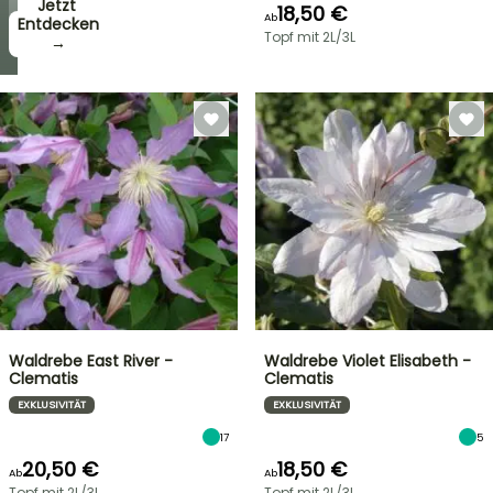
Jetzt
18,50 €
Ab
zugreifen!
Entdecken
Topf mit 2L/3L
→
→
Waldrebe East River -
Waldrebe Violet Elisabeth -
Clematis
Clematis
EXKLUSIVITÄT
EXKLUSIVITÄT
17
5
20,50 €
18,50 €
Ab
Ab
Topf mit 2L/3L
Topf mit 2L/3L