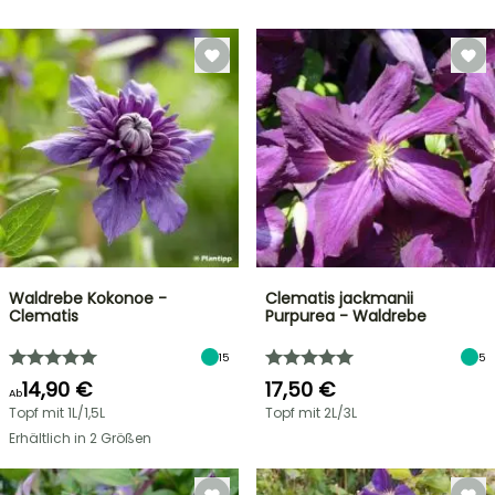
Waldrebe Kokonoe -
Clematis jackmanii
Clematis
Purpurea - Waldrebe
15
5
14,90 €
17,50 €
Ab
Topf mit 1L/1,5L
Topf mit 2L/3L
Erhältlich in 2 Größen