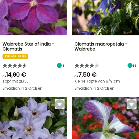
Waldrebe Star of India -
Clematis macropetala -
Clematis
Waldrebe
KLEINER PREIS
13
36
14,90 €
7,50 €
Ab
Ab
Topf mit 2L/3L
Kleine Töpfe von 8/9 cm
Erhältlich in 2 Größen
Erhältlich in 2 Größen