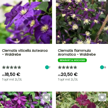
Clematis viticella Aotearoa
Clematis flammula
- Waldrebe
Aromatica - Waldrebe
BEWÄHRT & WÜCHSIG
7
13
18,50 €
20,50 €
Ab
Ab
Topf mit 2L/3L
Topf mit 2L/3L