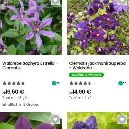
Waldrebe Saphyra Estrella -
Clematis jackmanii Superba
Clematis
- Waldrebe
BEWÄHRT & WÜCHSIG
22
20
16,50 €
14,90 €
Ab
Ab
Topf mit 1,5L/2L
Topf mit 2L/3L
Erhältlich in 2 Größen