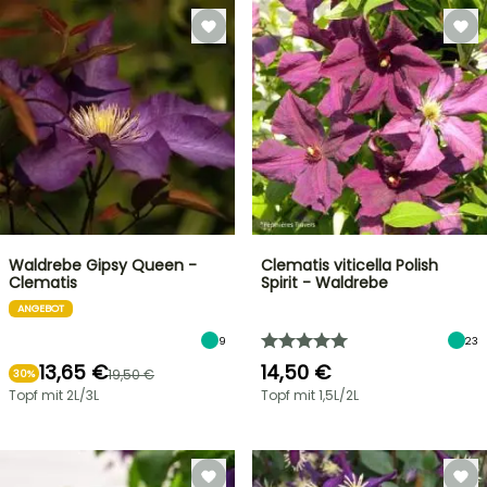
Waldrebe Gipsy Queen -
Clematis viticella Polish
Clematis
Spirit - Waldrebe
ANGEBOT
9
23
13,65 €
14,50 €
19,50 €
30%
Topf mit 2L/3L
Topf mit 1,5L/2L