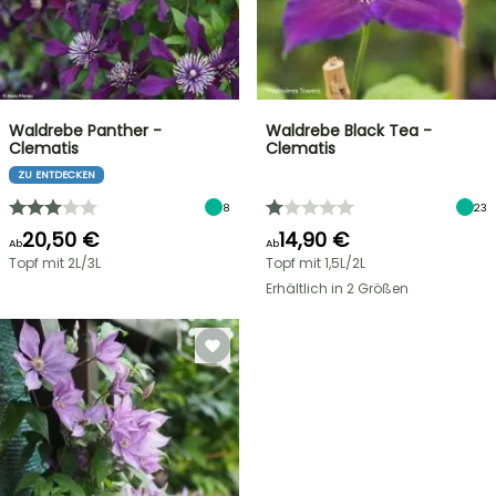
Waldrebe Panther -
Waldrebe Black Tea -
Clematis
Clematis
ZU ENTDECKEN
8
23
20,50 €
14,90 €
Ab
Ab
Topf mit 2L/3L
Topf mit 1,5L/2L
Erhältlich in 2 Größen