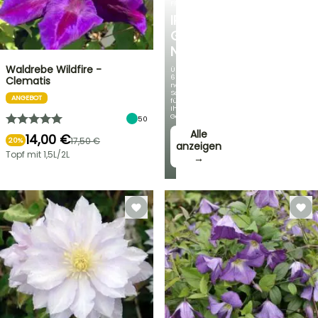
FRÜHLINGSZWIEBELN
IRIS
GERMANICA
NEUHEITEN
Waldrebe Wildfire -
Über
60
Clematis
neue
Sorten
ANGEBOT
für
Ihren
Garten!
50
Alle
14,00 €
17,50 €
20%
anzeigen
Topf mit 1,5L/2L
→