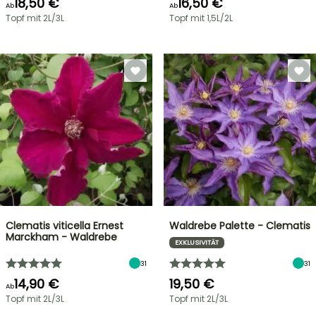
18,50 €
16,50 €
Ab
Ab
Topf mit 2L/3L
Topf mit 1,5L/2L
Clematis viticella Ernest
Waldrebe Palette - Clematis
Marckham - Waldrebe
EXKLUSIVITÄT
31
31
14,90 €
19,50 €
Ab
Topf mit 2L/3L
Topf mit 2L/3L