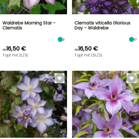
Waldrebe Morning Star -
Clematis viticella Glorious
Clematis
Day - Waldrebe
3
17
16,50 €
16,50 €
Ab
Ab
Topf mit 2L/3L
Topf mit 1,5L/2L