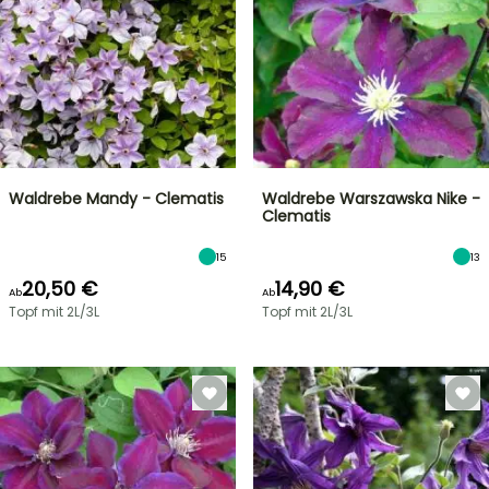
Waldrebe Mandy - Clematis
Waldrebe Warszawska Nike -
Clematis
15
13
20,50 €
14,90 €
Ab
Ab
Topf mit 2L/3L
Topf mit 2L/3L