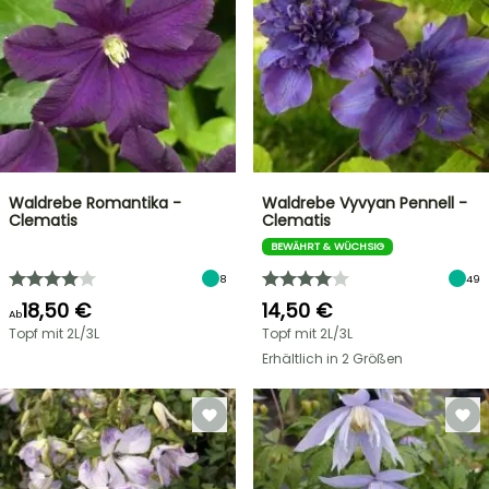
Waldrebe Romantika -
Waldrebe Vyvyan Pennell -
Clematis
Clematis
BEWÄHRT & WÜCHSIG
8
49
18,50 €
14,50 €
Ab
Topf mit 2L/3L
Topf mit 2L/3L
Erhältlich in 2 Größen