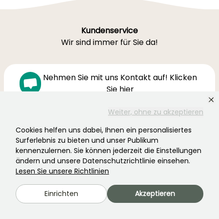
Kundenservice
Wir sind immer für Sie da!
Nehmen Sie mit uns Kontakt auf! Klicken
Sie hier
Weiter, ohne zu akzeptieren
Montag-Freitag 8:30-19:00
Cookies helfen uns dabei, Ihnen ein personalisiertes
Samstag 9-16h
Surferlebnis zu bieten und unser Publikum
kennenzulernen. Sie können jederzeit die Einstellungen
Ferme de la Cœuillerie
ändern und unsere Datenschutzrichtlinie einsehen.
1012 rue Roger Lecerf
Lesen Sie unsere Richtlinien
59840 Premesques
Frankreich
Einrichten
Akzeptieren
Kontaktieren Sie uns →