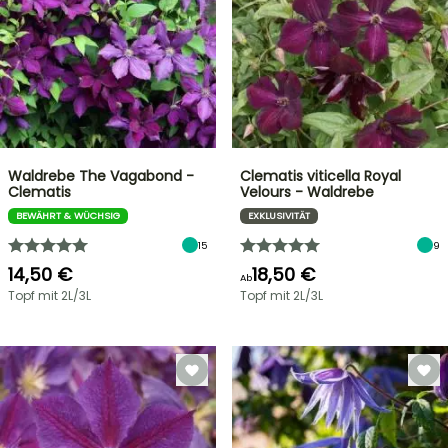
Waldrebe The Vagabond -
Clematis viticella Royal
Clematis
Velours - Waldrebe
BEWÄHRT & WÜCHSIG
EXKLUSIVITÄT
15
9
14,50 €
18,50 €
Ab
Topf mit 2L/3L
Topf mit 2L/3L