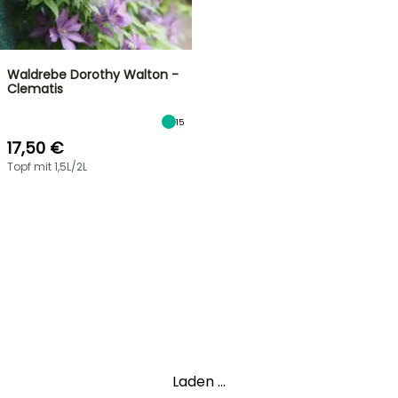
Waldrebe Dorothy Walton -
Clematis
15
17,50 €
Topf mit 1,5L/2L
Laden ...