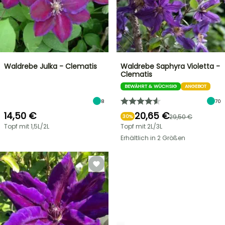
Waldrebe Julka - Clematis
Waldrebe Saphyra Violetta -
Clematis
BEWÄHRT & WÜCHSIG
ANGEBOT
8
70
14,50 €
20,65 €
29,50 €
30%
Topf mit 1,5L/2L
Topf mit 2L/3L
Erhältlich in 2 Größen