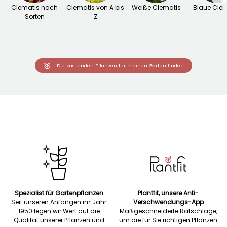
Clematis nach
Clematis von A bis
Weiße Clematis
Blaue Cle
Sorten
Z
Die passenden Pflanzen für meinen Garten finden
Spezialist für Gartenpflanzen
Plantfit, unsere Anti-
Seit unseren Anfängen im Jahr
Verschwendungs-App
1950 legen wir Wert auf die
Maßgeschneiderte Ratschläge,
Qualität unserer Pflanzen und
um die für Sie richtigen Pflanzen