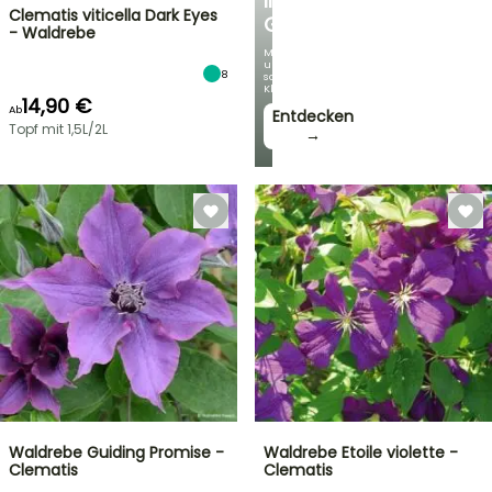
IM
Clematis viticella Dark Eyes
GARTEN
- Waldrebe
Mit
unseren
8
schönsten
Kletterpflanzen!
14,90 €
Ab
Entdecken
Topf mit 1,5L/2L
→
Waldrebe Guiding Promise -
Waldrebe Etoile violette -
Clematis
Clematis