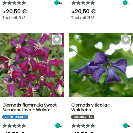
14
10
20,50 €
20,50 €
Ab
Ab
Topf mit 2L/3L
Topf mit 2L/3L
Clematis flammula Sweet
Clematis viticella -
Summer Love - Waldre…
Waldrebe
ZU ENTDECKEN
EXKLUSIVITÄT
2
12