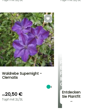
PLANTFIT
PERSÖNLICHE
BERATUNG
FÜR
Waldrebe Supernight -
Clematis
IHREN
GARTEN
3
Entdecken
20,50 €
Ab
Sie Plantfit
Topf mit 2L/3L
→