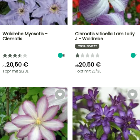
Waldrebe Myosotis -
Clematis viticella I am Lady
Clematis
J - Waldrebe
EXKLUSIVITÄT
8
11
20,50 €
20,50 €
Ab
Ab
Topf mit 2L/3L
Topf mit 2L/3L