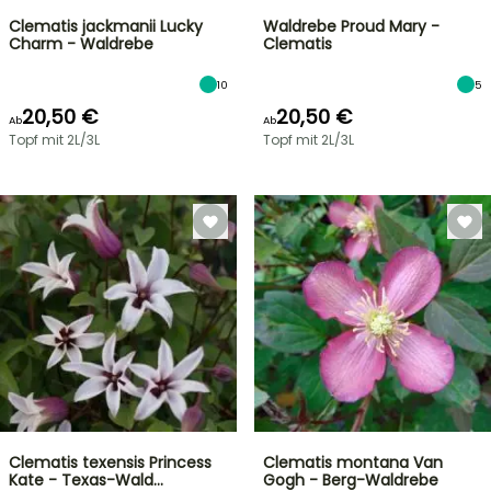
Clematis jackmanii Lucky
Waldrebe Proud Mary -
Charm - Waldrebe
Clematis
10
5
20,50 €
20,50 €
Ab
Ab
Topf mit 2L/3L
Topf mit 2L/3L
Clematis texensis Princess
Clematis montana Van
Kate - Texas-Wald…
Gogh - Berg-Waldrebe