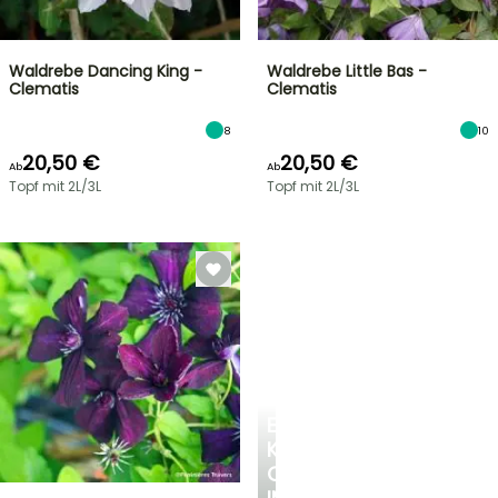
Waldrebe Dancing King -
Waldrebe Little Bas -
Clematis
Clematis
8
10
20,50 €
20,50 €
Ab
Ab
Topf mit 2L/3L
Topf mit 2L/3L
EINE
KÜHLE
OASE