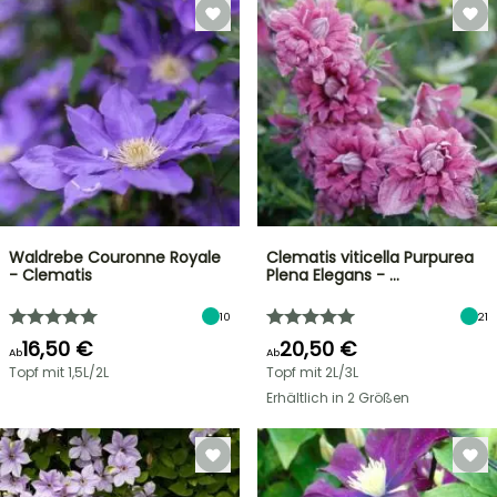
Waldrebe Couronne Royale
Clematis viticella Purpurea
- Clematis
Plena Elegans - …
10
21
16,50 €
20,50 €
Ab
Ab
Topf mit 1,5L/2L
Topf mit 2L/3L
Erhältlich in 2 Größen