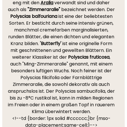
eng mit den
Aralia
verwandt sind und daher
auch als
"Zimmeraralie"
bezeichnet werden. Der
Polyscias balfouriana
ist eine der beliebtesten
Sorten. Er besticht durch seine intensiv grünen,
manchmal cremefarben marginalisierten,
runden Blätter, die einen dichten und eleganten
Kranz bilden.
'Butterfly'
ist eine originelle Form
mit geschnittenen und gewellten Blättern. Ein
weiterer Klassiker ist der
Polyscias fruticosa
,
auch "Ming-Zimmeraralie" genannt, mit einem
besonders luftigen Wuchs. Noch feiner ist der
Polyscias filicifolia oder Farnblättrige
Zimmeraralie, die sowohl dekorativ als auch
anspruchslos ist. Der Polyscias sambucifolia, der
bis zu -8°C rustikal ist, kann in milden Regionen
im Freien oder in einem großen Topf in rauerem
Klima überwintert werden.
<!--td {border: 1px solid #cccccc;}br {mso-
data-placement:same-cell;}-->