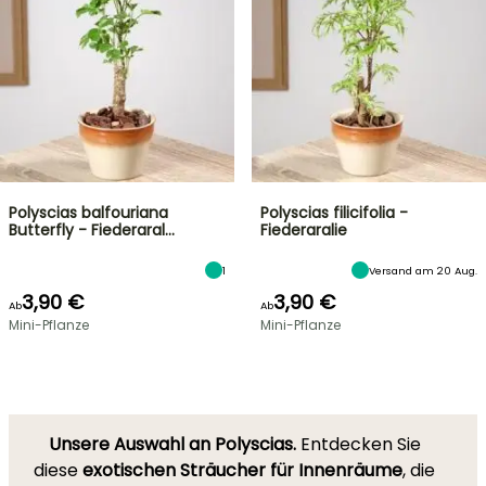
Polyscias balfouriana
Polyscias filicifolia -
Butterfly - Fiederaral…
Fiederaralie
1
Versand am 20 Aug.
3,90 €
3,90 €
Ab
Ab
Mini-Pflanze
Mini-Pflanze
Unsere Auswahl an Polyscias.
Entdecken Sie
diese
exotischen Sträucher für Innenräume
, die