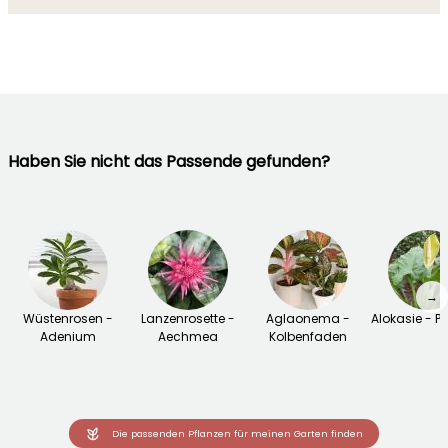
Haben Sie nicht das Passende gefunden?
→
Wüstenrosen -
Lanzenrosette -
Aglaonema -
Alokasie - Pfe
Adenium
Aechmea
Kolbenfaden
Die passenden Pflanzen für meinen Garten finden