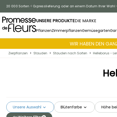
Zum Inhalt springen
20 000 Sorten
Expresslieferung oder an einem Datum Ihrer Wahl
UNSERE PRODUKTE
DIE MARKE
Pflanzen
Zimmerpflanzen
Gemüsegarten
Gar
WIR HABEN DEN GANZ
Zierpflanzen
>
Stauden
>
Stauden nach Sorten
>
Helleborus - L
Hel
Unsere Auswahl
Blütenfarbe
Höhe bei