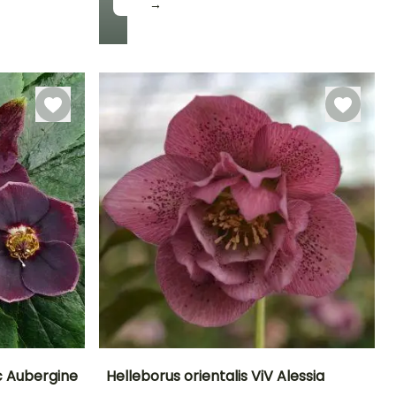
→
Winterhärte
Bis zu -29°C
c Aubergine
Helleborus orientalis ViV Alessia