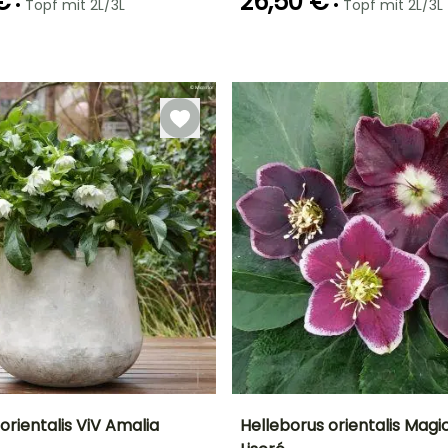
€
26,50 €
•
•
Topf mit 2L/3L
Topf mit 2L/3L
Geeigneter
Winterhärte
Geeigneter
Blütezeit
Zeitraum für die
Zeitraum für die
Bis zu -18°C
r
Februar für April
Pflanzung
Pflanzung
Januar für
Januar für
März,
März,
September für
September für
Dezember
Dezember
orientalis ViV Amalia
Helleborus orientalis Magi