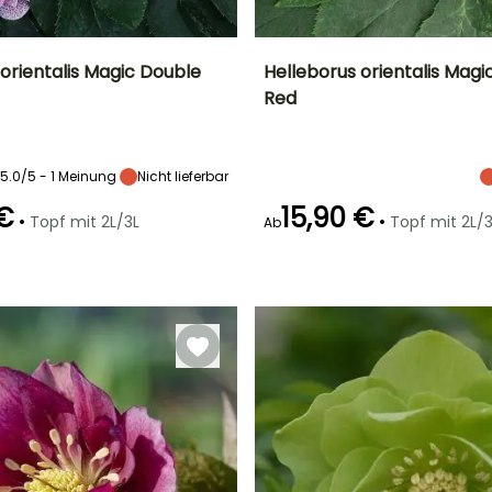
orientalis Magic Double
Helleborus orientalis Magi
Red
Breite bei Reife
Standort
Höhe bei Reife
Breite bei Reife
30 cm
Halbschatten,
40 cm
30 cm
Schatten
5.0/5 - 1 Meinung
Nicht lieferbar
 €
15,90 €
•
•
Topf mit 2L/3L
Topf mit 2L/3
Ab
Geeigneter
Winterhärte
Geeigneter
Blütezeit
Zeitraum für die
Zeitraum für die
Bis zu -29°C
il
Februar für April
Pflanzung
Pflanzung
Januar für
Januar für
März,
März,
September für
September für
Dezember
Dezember