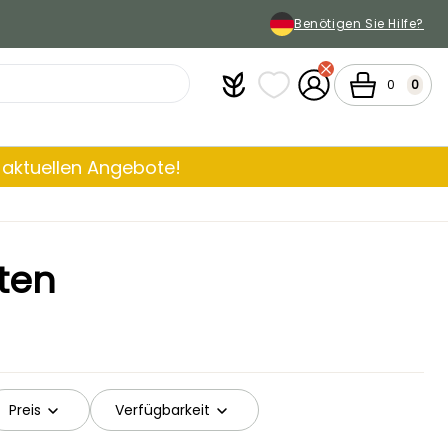
Benötigen Sie Hilfe?
Plantfit
Meine Favoritenlisten
Mein Konto
Warenkorb
0
0
aktuellen Angebote!
üten
Preis
Verfügbarkeit