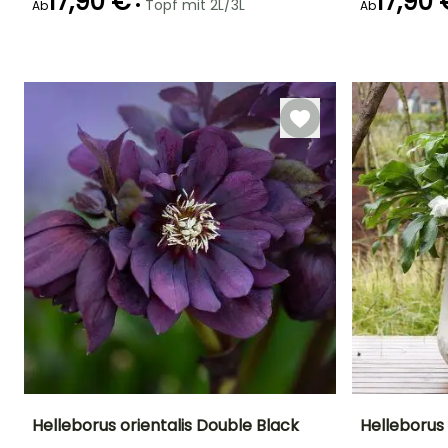
17,90 €
17,90 
•
Topf mit 2L/3L
Ab
Ab
Geeigneter
Winterhärte
Blütezeit
Blütezeit
Zeitraum für die
Bis zu -18°C
Oktober für
September fü
Pflanzung
November
Oktober
Januar für
März,
September für
Dezember
Helleborus orientalis Double Black
Helleborus 