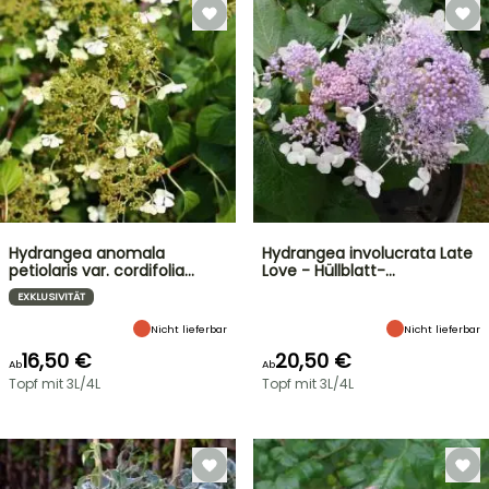
Hydrangea anomala
Hydrangea involucrata Late
petiolaris var. cordifolia…
Love - Hüllblatt-…
EXKLUSIVITÄT
Nicht lieferbar
Nicht lieferbar
16,50 €
20,50 €
Ab
Ab
Topf mit 3L/4L
Topf mit 3L/4L