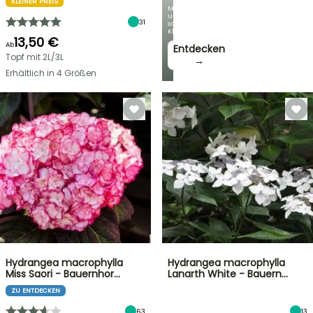
KLEINER PREIS
Mit
unseren
31
schönsten
Kletterpflanzen!
13,50 €
Ab
Entdecken
Topf mit 2L/3L
→
Erhältlich in 4 Größen
Hydrangea macrophylla
Hydrangea macrophylla
Miss Saori - Bauernhor…
Lanarth White - Bauern…
ZU ENTDECKEN
63
13