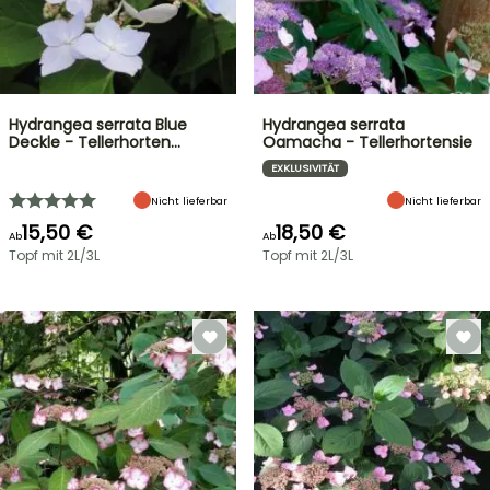
Hydrangea serrata Blue
Hydrangea serrata
Deckle - Tellerhorten…
Oamacha - Tellerhortensie
EXKLUSIVITÄT
Nicht lieferbar
Nicht lieferbar
15,50 €
18,50 €
Ab
Ab
Topf mit 2L/3L
Topf mit 2L/3L