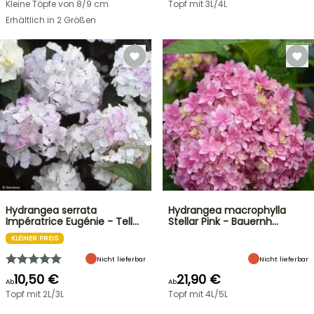
Kleine Töpfe von 8/9 cm
Topf mit 3L/4L
Erhältlich in 2 Größen
Hydrangea serrata
Hydrangea macrophylla
Impératrice Eugénie - Tell…
Stellar Pink - Bauernh…
KLEINER PREIS
Nicht lieferbar
Nicht lieferbar
10,50 €
21,90 €
Ab
Ab
Topf mit 2L/3L
Topf mit 4L/5L