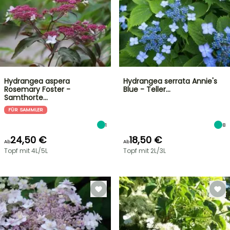
Hydrangea aspera
Hydrangea serrata Annie's
Rosemary Foster -
Blue - Teller…
Samthorte…
FÜR SAMMLER
1
8
24,50 €
18,50 €
Ab
Ab
Topf mit 4L/5L
Topf mit 2L/3L