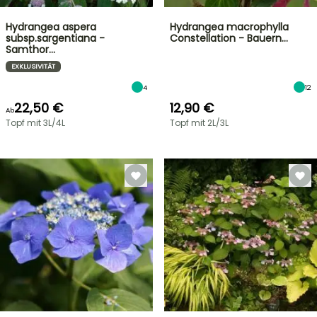
Hydrangea aspera
Hydrangea macrophylla
subsp.sargentiana -
Constellation - Bauern…
Samthor…
EXKLUSIVITÄT
4
12
22,50 €
12,90 €
Ab
Topf mit 3L/4L
Topf mit 2L/3L