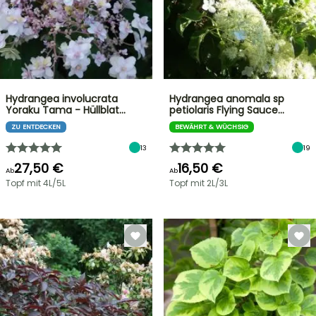
Hydrangea involucrata
Hydrangea anomala sp
Yoraku Tama - Hüllblat…
petiolaris Flying Sauce…
ZU ENTDECKEN
BEWÄHRT & WÜCHSIG
13
19
27,50 €
16,50 €
Ab
Ab
Topf mit 4L/5L
Topf mit 2L/3L