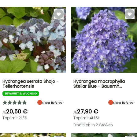
Hydrangea serrata Shojo -
Hydrangea macrophylla
Tellerhortensie
Stellar Blue - Bauernh…
BEWÄHRT & WÜCHSIG
Nicht lieferbar
Nicht lieferbar
20,50 €
27,90 €
Ab
Ab
Topf mit 2L/3L
Topf mit 4L/5L
Erhältlich in 2 Größen