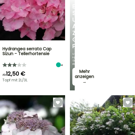
ENTDECKEN
SIE
UNSERE
AUSWAHL
ZU
GÜNSTIGEN
PREISEN
Hydrangea serrata Cap
Sizun - Tellerhortensie
Und
sparen
Sie
dabei!
4
Mehr
12,50 €
Ab
anzeigen
Topf mit 2L/3L
→