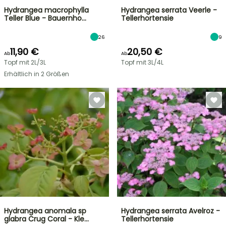
Hydrangea macrophylla
Hydrangea serrata Veerle -
Teller Blue - Bauernho…
Tellerhortensie
26
9
11,90 €
20,50 €
Ab
Ab
Topf mit 2L/3L
Topf mit 3L/4L
Erhältlich in 2 Größen
Hydrangea anomala sp
Hydrangea serrata Avelroz -
glabra Crug Coral - Kle…
Tellerhortensie