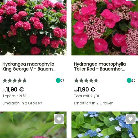
Hydrangea macrophylla
Hydrangea macrophylla
King George V - Bauern…
Teller Red - Bauernhor…
27
20
11,90 €
11,90 €
Ab
Ab
Topf mit 2L/3L
Topf mit 2L/3L
Erhältlich in 2 Größen
Erhältlich in 2 Größen