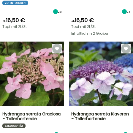
ZU ENTDECKEN
28
25
16,50 €
16,50 €
Ab
Ab
Topf mit 2L/3L
Topf mit 2L/3L
Erhältlich in 2 Größen
Hydrangea serrata Graciosa
Hydrangea serrata Klaveren
- Tellerhortensie
- Tellerhortensie
EXKLUSIVITÄT