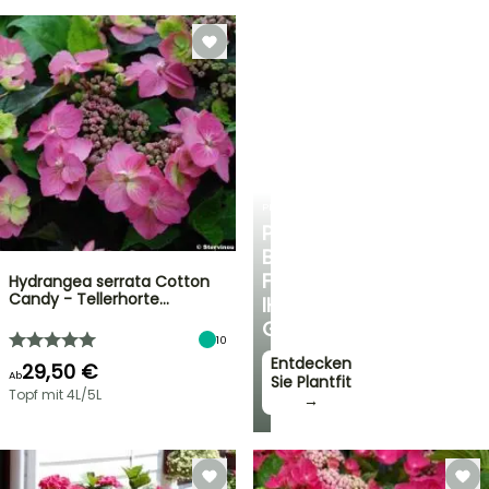
PLANTFIT
PERSÖNLICHE
BERATUNG
FÜR
Hydrangea serrata Cotton
Candy - Tellerhorte…
IHREN
GARTEN
10
Entdecken
29,50 €
Ab
Sie Plantfit
Topf mit 4L/5L
→