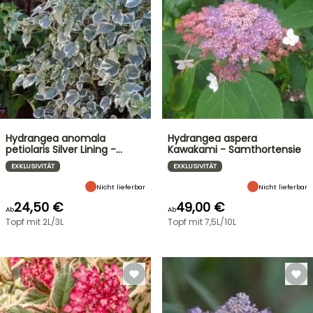
Hydrangea anomala
Hydrangea aspera
petiolaris Silver Lining -…
Kawakami - Samthortensie
EXKLUSIVITÄT
EXKLUSIVITÄT
Nicht lieferbar
Nicht lieferbar
24,50 €
49,00 €
Ab
Ab
Topf mit 2L/3L
Topf mit 7,5L/10L