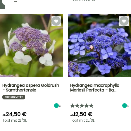
→
→
Hydrangea aspera Goldrush
Hydrangea macrophylla
- Samthortensie
Mariesii Perfecta - Ba…
EXKLUSIVITÄT
6
4
24,50 €
12,50 €
Ab
Ab
Topf mit 2L/3L
Topf mit 2L/3L