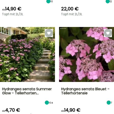
10
12
14,90 €
22,00 €
Ab
Topf mit 2L/3L
Topf mit 2L/3L
Hydrangea serrata Summer
Hydrangea serrata Bleuet -
Glow - Tellerhorten…
Tellerhortensie
104
7
4,70 €
14,90 €
Ab
Ab