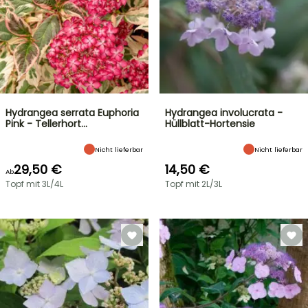
Hydrangea serrata Euphoria
Hydrangea involucrata -
Pink - Tellerhort…
Hüllblatt-Hortensie
Nicht lieferbar
Nicht lieferbar
29,50 €
14,50 €
Ab
Topf mit 3L/4L
Topf mit 2L/3L