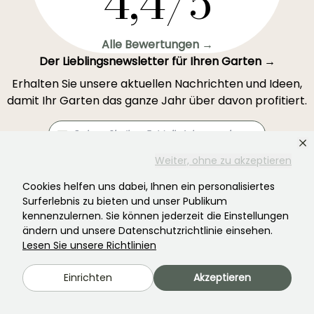
4,4/5
Alle Bewertungen →
Der Lieblingsnewsletter für Ihren Garten →
Erhalten Sie unsere aktuellen Nachrichten und Ideen,
damit Ihr Garten das ganze Jahr über davon profitiert.
Weiter, ohne zu akzeptieren
Registrieren Sie sich →
Cookies helfen uns dabei, Ihnen ein personalisiertes
Surferlebnis zu bieten und unser Publikum
kennenzulernen. Sie können jederzeit die Einstellungen
Dieses Formular ist durch reCAPTCHA geschützt – es gelten die
Datenschutzbestimmungen
und die
Nutzungsbedingungen
.
ändern und unsere Datenschutzrichtlinie einsehen.
Lesen Sie unsere Richtlinien
Einrichten
Akzeptieren