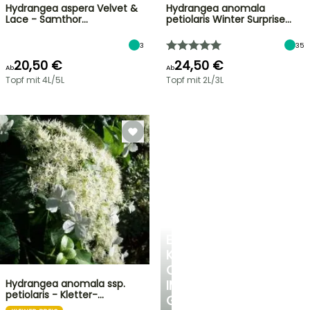
Hydrangea aspera Velvet &
Hydrangea anomala
Lace - Samthor…
petiolaris Winter Surprise…
3
35
20,50 €
24,50 €
Ab
Ab
Topf mit 4L/5L
Topf mit 2L/3L
EINE
KÜHLE
OASE
Hydrangea anomala ssp.
IM
petiolaris - Kletter-…
GARTEN