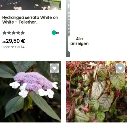
NEUHEITEN
Über
60
Hydrangea serrata White on
neue
White - Tellerhor…
Sorten
für
Ihren
Garten!
18
Alle
29,50 €
Ab
anzeigen
Topf mit 3L/4L
→