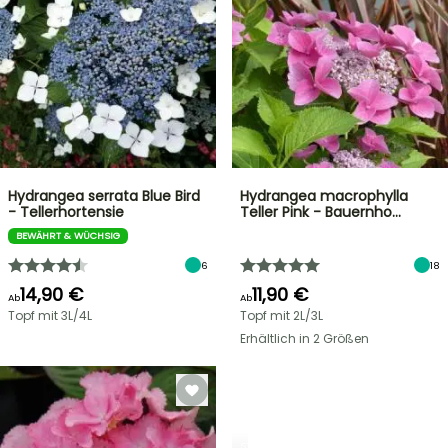
Hydrangea serrata Blue Bird
Hydrangea macrophylla
- Tellerhortensie
Teller Pink - Bauernho…
BEWÄHRT & WÜCHSIG
6
18
14,90 €
11,90 €
Ab
Ab
Topf mit 3L/4L
Topf mit 2L/3L
Erhältlich in 2 Größen
STRÄUCHER