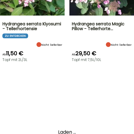
Hydrangea serrata Kiyosumi
Hydrangea serrata Magic
- Tellerhortensie
Pillow - Tellerhorte…
ZU ENTDECKEN
Nicht lieferbar
Nicht lieferbar
11,50 €
29,50 €
Ab
Ab
Topf mit 2L/3L
Topf mit 7,5L/10L
Laden ...