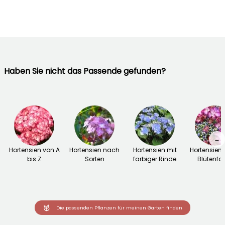
Haben Sie nicht das Passende gefunden?
→
Hortensien von A
Hortensien nach
Hortensien mit
Hortensien
bis Z
Sorten
farbiger Rinde
Blütenfa
Die passenden Pflanzen für meinen Garten finden