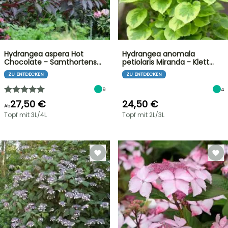
Hydrangea aspera Hot
Hydrangea anomala
Chocolate - Samthortens…
petiolaris Miranda - Klett…
ZU ENTDECKEN
ZU ENTDECKEN
9
4
27,50 €
24,50 €
Ab
Topf mit 3L/4L
Topf mit 2L/3L