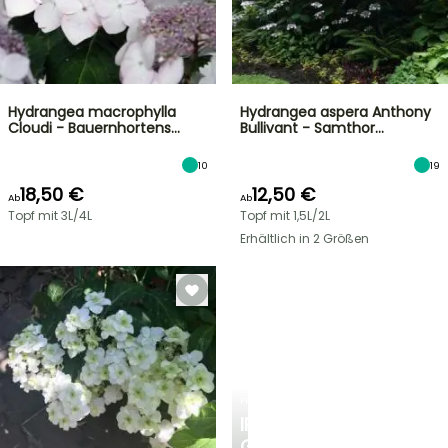
Hydrangea macrophylla
Hydrangea aspera Anthony
Cloudi - Bauernhortens…
Bullivant - Samthor…
10
19
18,50 €
12,50 €
Ab
Ab
Topf mit 3L/4L
Topf mit 1,5L/2L
Erhältlich in 2 Größen
FRÜHLINGSZWIEBELN
IRIS
GERMANICA