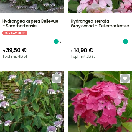
Hydrangea aspera Bellevue
Hydrangea serrata
- Samthortensie
Grayswood - Tellerhortensie
FÜR SAMMLER
12
11
39,50 €
14,90 €
Ab
Ab
Topf mit 4L/5L
Topf mit 2L/3L