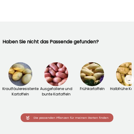
Haben Sie nicht das Passende gefunden?
→
Krautfäuleresistente
Ausgefallene und
Frühkartoffeln
Halbfrühe Kar
Kartoffeln
bunte Kartoffeln
Die passenden Pflanzen für meinen Garten finden