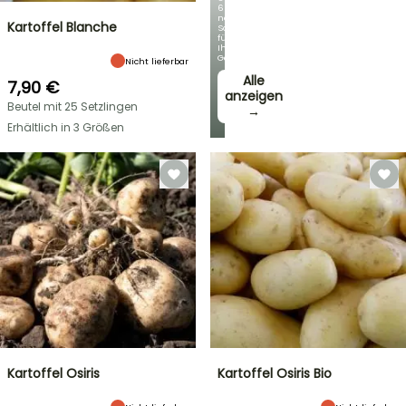
60
neue
Kartoffel Blanche
Sorten
für
Ihren
Garten!
Nicht lieferbar
Alle
7,90 €
anzeigen
Beutel mit 25 Setzlingen
→
Erhältlich in 3 Größen
Kartoffel Osiris
Kartoffel Osiris Bio