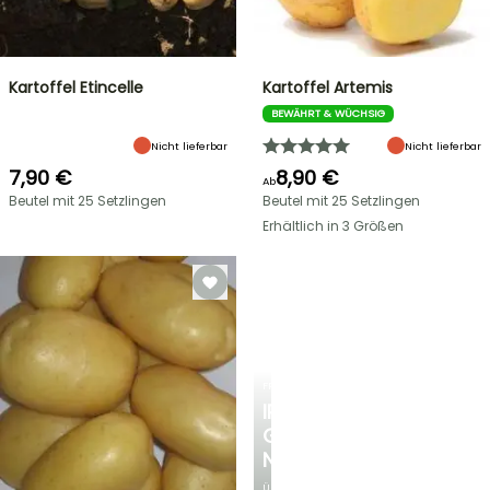
Kartoffel Etincelle
Kartoffel Artemis
BEWÄHRT & WÜCHSIG
Nicht lieferbar
Nicht lieferbar
7,90 €
8,90 €
Ab
Beutel mit 25 Setzlingen
Beutel mit 25 Setzlingen
Erhältlich in 3 Größen
FRÜHLINGSZWIEBELN
IRIS
GERMANICA
NEUHEITEN
Über