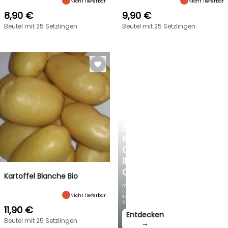
Nicht lieferbar
Nicht lieferbar
8,90 €
9,90 €
Beutel mit 25 Setzlingen
Beutel mit 25 Setzlingen
EINE
KÜHLE
OASE
IM
GARTEN
Kartoffel Blanche Bio
Mit
unseren
Nicht lieferbar
schönsten
Kletterpflanzen!
11,90 €
Entdecken
Beutel mit 25 Setzlingen
→