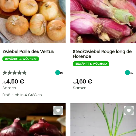
Zwiebel Paille des Vertus
Steckzwiebel Rouge long de
Florence
BEWÄHRT & WÜCHSIG
BEWÄHRT & WÜCHSIG
19
42
4,50 €
1,60 €
Ab
Ab
Samen
Samen
Erhältlich in 4 Größen