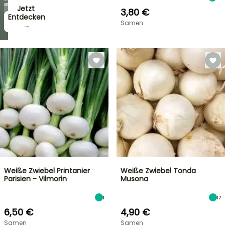
Blüten!
Jetzt
3,80 €
zugreifen!
Entdecken
Samen
→
→
Weiße Zwiebel Printanier
Weiße Zwiebel Tonda
Parisien - Vilmorin
Musona
1
17
6,50 €
4,90 €
Samen
Samen