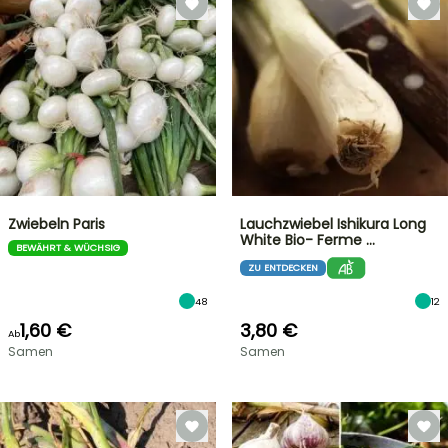
Zwiebeln Paris
Lauchzwiebel Ishikura Long
White Bio- Ferme …
BEWÄHRT & WÜCHSIG
ZU ENTDECKEN
48
12
1,60 €
3,80 €
Ab
Samen
Samen