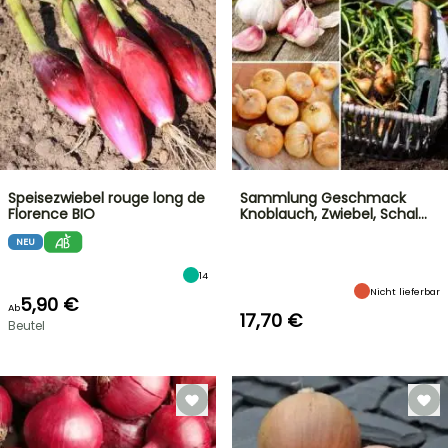
Speisezwiebel rouge long de
Sammlung Geschmack
Florence BIO
Knoblauch, Zwiebel, Schal…
NEU
14
Nicht lieferbar
5,90 €
Ab
17,70 €
Beutel