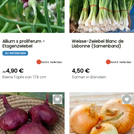
Allium x proliferum -
Weisse-Zwiebel Blanc de
Etagenzwiebel
Lisbonne (Samenband)
ZU ENTDECKEN
Nicht lieferbar
Nicht lieferbar
4,90 €
4,50 €
Ab
Kleine Töpfe von 7/8 cm
Samen in Bändern