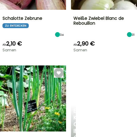
Schalotte Zebrune
Weiße Zwiebel Blanc de
Rebouillon
ZU ENTDECKEN
34
31
2,10 €
2,90 €
Ab
Ab
Samen
Samen
EINE
KÜHLE
OASE
IM