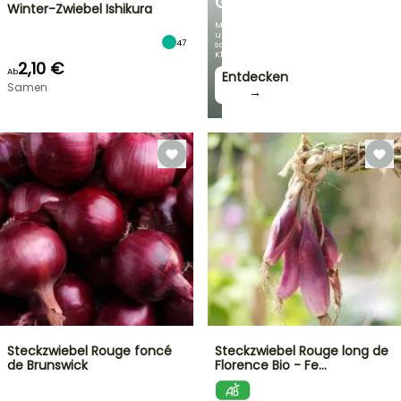
GARTEN
Winter-Zwiebel Ishikura
Mit
unseren
47
schönsten
Kletterpflanzen!
2,10 €
Ab
Entdecken
Samen
→
Steckzwiebel Rouge foncé
Steckzwiebel Rouge long de
de Brunswick
Florence Bio - Fe…