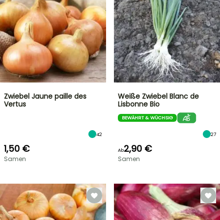
Zwiebel Jaune paille des
Weiße Zwiebel Blanc de
Vertus
Lisbonne Bio
BEWÄHRT & WÜCHSIG
42
27
1,50 €
2,90 €
Ab
Samen
Samen