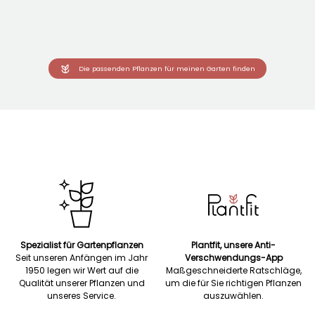
Die passenden Pflanzen für meinen Garten finden
Spezialist für Gartenpflanzen
Plantfit, unsere Anti-
Seit unseren Anfängen im Jahr
Verschwendungs-App
1950 legen wir Wert auf die
Maßgeschneiderte Ratschläge,
Qualität unserer Pflanzen und
um die für Sie richtigen Pflanzen
unseres Service.
auszuwählen.