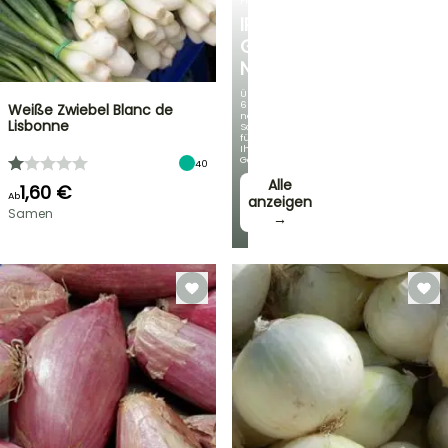
FRÜHLINGSZWIEBELN
IRIS
GERMANICA
NEUHEITEN
Über
60
Weiße Zwiebel Blanc de
neue
Lisbonne
Sorten
für
Ihren
Garten!
40
Alle
1,60 €
Ab
anzeigen
Samen
→