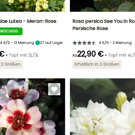
iae Lutea - Meran-Rose
Rosa persica See You in Ro
Persische Rose
 WÜCHSIG
Breite bei Reife
Standort
Höhe bei Reife
Breite bei Reife
6 m
Sonne
70 cm
50 cm
4.6/5 - 13 Meinung
27
auf Lager
4.5/5 - 2 Meinung
 €
22,90 €
•
•
Topf mit 2L/3L
Topf mit 4L/
Ab
in 3 Größen
Erhältlich in 2 Größen
Geeigneter
Winterhärte
Geeigneter
Blütezeit
Zeitraum für die
Zeitraum für die
Bis zu -15°C
Mai für Oktober
Pflanzung
Pflanzung
Januar für Juni,
Februar für April,
September für
Oktober für
Dezember
Dezember