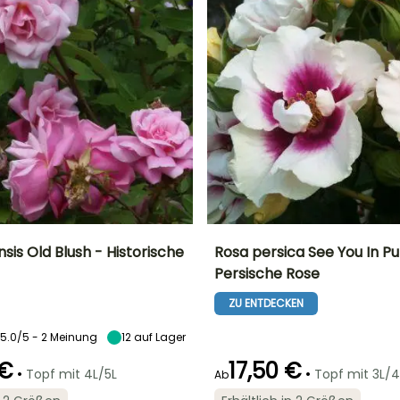
sis Old Blush - Historische
Rosa persica See You In Pu
Persische Rose
Breite bei Reife
Standort
Höhe bei Reife
Breite bei Reife
1 m
Sonne,
70 cm
50 cm
ZU ENTDECKEN
Halbschatten
5.0/5 - 2 Meinung
12
auf Lager
 €
17,50 €
•
•
Topf mit 4L/5L
Topf mit 3L/4
Ab
Geeigneter
Blütezeit
Zeitraum für die
Geeigneter
Winterhärte