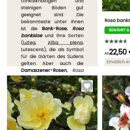
tonkalkhaltigen und
steinigen Böden gut
geeignet sind. Die
Rosa banks
bekannteste unter ihnen
ist die
Bank-Rose
,
Rosa
BEWÄHRT &
Höhe bei Reife
banksiae
und ihre Sorten
12 m
(
Lutea
,
Alba plena
,
Lutescens), die als Symbol
22,50
Ab
für die Gärten des Südens
Erhältlich 
gelten. Aber auch die
Blütezeit
April für Juni
Damaszener-Rosen
,
Rosa
damascena
, wie 'Celsiana'
oder 'Ispahan', die in der
Parfümerie verwendet
werden, sollten nicht
vergessen werden. Sie sind,
wie ihre Vorfahren, in der
Lage, Hitze und auch die
Kälte im Landesinneren