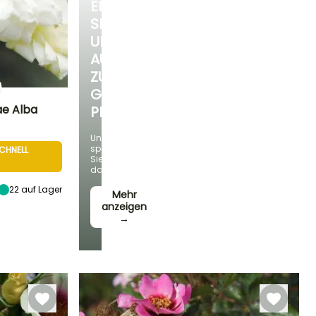
ENTDECKEN
SIE
UNSERE
AUSWAHL
ZU
GÜNSTIGEN
ae Alba
PREISEN
Standort
Und
Sonne
sparen
CHNELL
Sie
dabei!
22
auf Lager
Mehr
anzeigen
Winterhärte
→
Bis zu -12°C