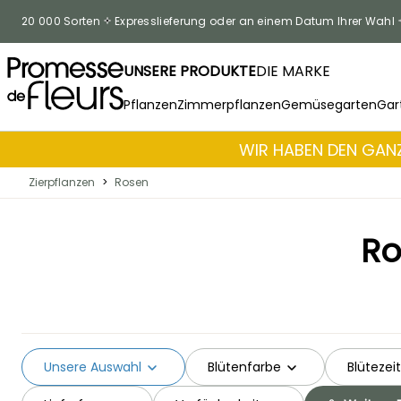
Zum Inhalt springen
20 000 Sorten
Expresslieferung oder an einem Datum Ihrer Wahl
UNSERE PRODUKTE
DIE MARKE
Pflanzen
Zimmerpflanzen
Gemüsegarten
Gar
WIR HABEN DEN GANZ
Zierpflanzen
>
Rosen
Ro
Unsere Auswahl
Blütenfarbe
Blütezeit