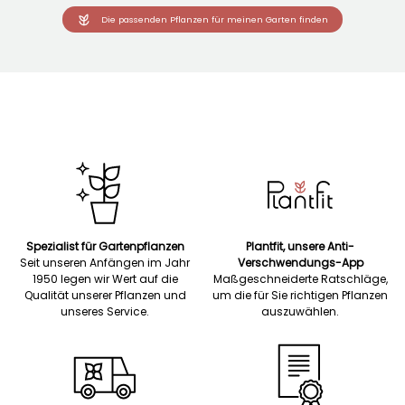
Die passenden Pflanzen für meinen Garten finden
Spezialist für Gartenpflanzen
Plantfit, unsere Anti-
Seit unseren Anfängen im Jahr
Verschwendungs-App
1950 legen wir Wert auf die
Maßgeschneiderte Ratschläge,
Qualität unserer Pflanzen und
um die für Sie richtigen Pflanzen
unseres Service.
auszuwählen.