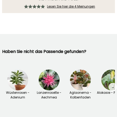
Lesen Sie hier die 4 Meinungen
Haben Sie nicht das Passende gefunden?
→
Wüstenrosen -
Lanzenrosette -
Aglaonema -
Alokasie - Pfe
Adenium
Aechmea
Kolbenfaden