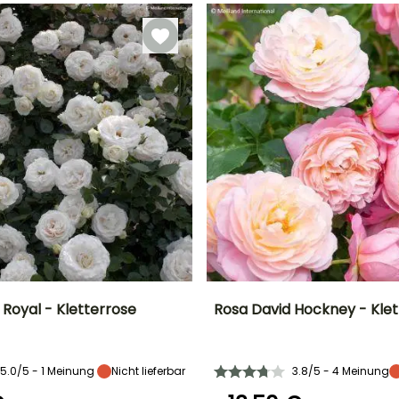
Januar für Juni,
Januar für
Pflanzung
September für
März,
Dezember
Februar für April,
September für
September für
Dezember
November
 Royal - Kletterrose
Rosa David Hockney - Klet
Breite bei Reife
Standort
Höhe bei Reife
Breite bei Reife
2.50 m
Sonne
1.75 m
2.50 m
5.0/5 - 1 Meinung
Nicht lieferbar
3.8/5 - 4 Meinung