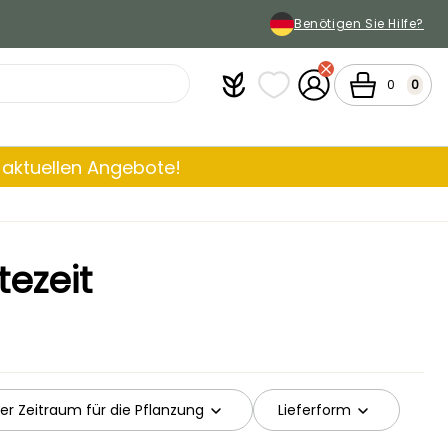
Benötigen Sie Hilfe?
Plantfit
Meine Favoritenlisten
Mein Konto
Warenkorb
0
0
aktuellen Angebote!
tezeit
er Zeitraum für die Pflanzung
Lieferform