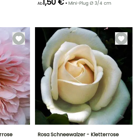
1,50 €
•
Mini-Plug Ø 3/4 cm
Ab
Winterhärte
Geeigneter
Winterhärte
Blütezeit
Zeitraum für die
Bis zu -23,5°C
Bis zu -4°C
Mai für Oktober
Pflanzung
März für Mai
rrose
Rosa Schneewalzer - Kletterrose