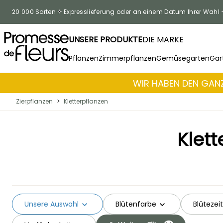
Zum Inhalt springen
20 000 Sorten
Expresslieferung oder an einem Datum Ihrer Wahl
UNSERE PRODUKTE
DIE MARKE
Pflanzen
Zimmerpflanzen
Gemüsegarten
Gar
WIR HABEN DEN GANZ
Zierpflanzen
>
Kletterpflanzen
Klett
Unsere Auswahl
Blütenfarbe
Blütezeit