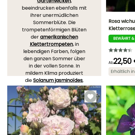
Gartenwicken
,
beeindrucken ebenfalls mit
ihrer unermüdlichen
Rosa wichu
Sommerblüte. Die
Kletterros
trompetenförmigen Blüten
Höhe bei Reife
der
amerikanischen
5 m
BEWÄHRT &
Klettertrompeten
, in
lebendigen Farben, folgen
den ganzen Sommer über
22,50
Ab
in der vollen Sonne. In
Blütezeit
Erhältlich 
mildem Klima produziert
Juni für
die
Solanum jasminoïdes
,
November
auch falscher Jasmin
genannt, von Juni bis
Oktober Trauben kleiner
blauer oder weißer
Sternchenblüten. Der
exotische und
frostempfindliche