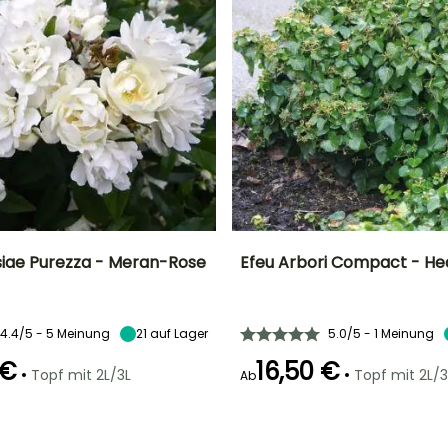
iae Purezza - Meran-Rose
Efeu Arbori Compact - Hed
Breite bei Reife
Standort
Höhe bei Reife
Breite bei Reife
2 m
Sonne
1 m
1 m
4.4/5 - 5 Meinung
21
auf Lager
5.0/5 - 1 Meinung
 €
16,50 €
•
•
Topf mit 2L/3L
Topf mit 2L/3
Ab
Geeigneter
Winterhärte
Zeitraum für die
Bis zu -12°C
r
Pflanzung
Geeigneter
Blütezeit
Zeitraum für die