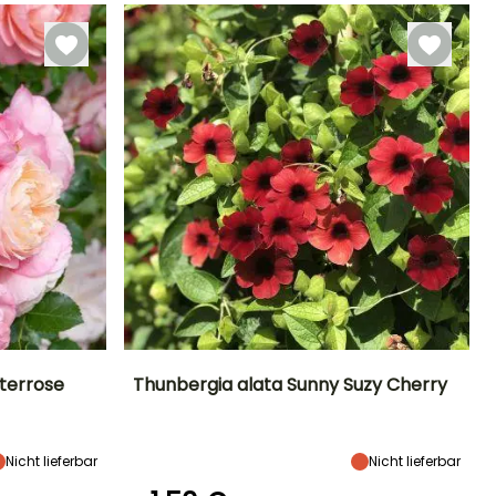
Bis zu -29°C
Glas, Aussaat
unter Glas,
beheizt
terrose
Thunbergia alata Sunny Suzy Cherry
Standort
Höhe bei Reife
Breite bei Reife
Standort
Sonne
1.50 m
50 cm
Sonne
Nicht lieferbar
Nicht lieferbar