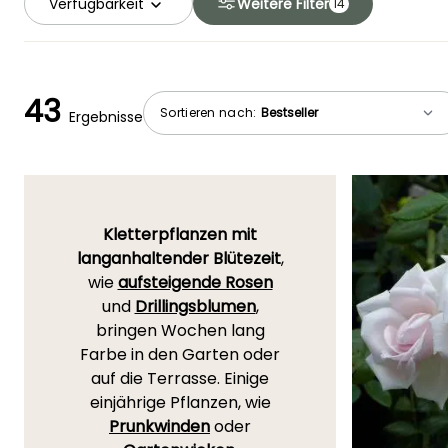
Verfügbarkeit
Weitere Filter
14
43
Sortieren nach:
Ergebnisse
Kletterpflanzen mit
langanhaltender Blütezeit
,
wie
aufsteigende Rosen
und
Drillingsblumen
,
bringen Wochen lang
Farbe in den Garten oder
auf die Terrasse. Einige
einjährige Pflanzen, wie
Prunkwinden
oder