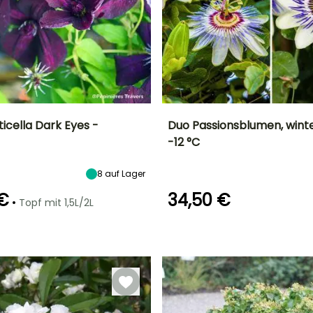
ticella Dark Eyes -
Duo Passionsblumen, winte
-12 °C
Breite bei Reife
Standort
Höhe bei Reife
Standort
1 m
Sonne,
6 m
Sonne
J
8
auf Lager
Halbschatten
 €
34,50 €
•
Topf mit 1,5L/2L
Geeigneter
Winterhärte
Geeigneter
Winterhärte
Zeitraum für die
Bis zu -9,5°C
Zeitraum für die
Pflanzung
Bis zu -23,5°C
er
Pflanzung
März für Juni
Februar für April,
September für
Oktober