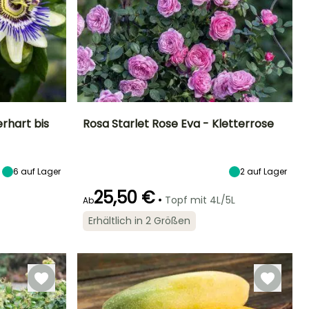
rhart bis
Rosa Starlet Rose Eva - Kletterrose
Höhe bei Reife
Breite bei Reife
Standort
Blütezeit
2 m
1 m
Sonne,
uni für Oktober
6
auf Lager
2
auf Lager
Halbschatten
25,50 €
•
Topf mit 4L/5L
Ab
Erhältlich in 2 Größen
Geeigneter
Winterhärte
Blütezeit
Zeitraum für die
Bis zu -20,5°C
Mai für Oktober
Pflanzung
Februar für April,
September für
November