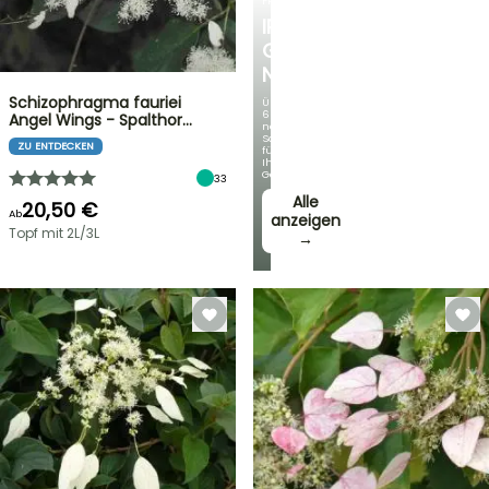
FRÜHLINGSZWIEBELN
IRIS
GERMANICA
NEUHEITEN
Schizophragma fauriei
Über
60
Angel Wings - Spalthor…
neue
Sorten
ZU ENTDECKEN
für
Ihren
Garten!
33
Alle
20,50 €
Ab
anzeigen
Topf mit 2L/3L
→