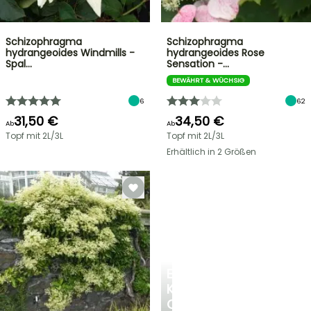
Schizophragma
Schizophragma
hydrangeoides Windmills -
hydrangeoides Rose
Spal…
Sensation -…
BEWÄHRT & WÜCHSIG
6
62
31,50 €
34,50 €
Ab
Ab
Topf mit 2L/3L
Topf mit 2L/3L
Erhältlich in 2 Größen
EINE
KÜHLE
OASE