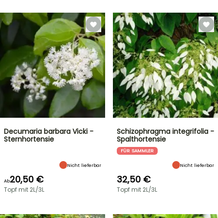
Decumaria barbara Vicki -
Schizophragma integrifolia -
Sternhortensie
Spalthortensie
FÜR SAMMLER
Nicht lieferbar
Nicht lieferbar
20,50 €
32,50 €
Ab
Topf mit 2L/3L
Topf mit 2L/3L