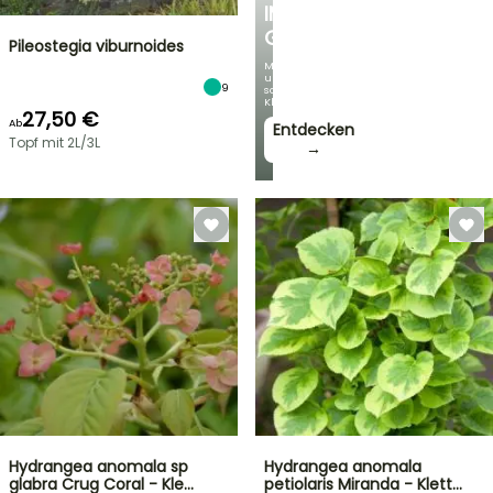
IM
GARTEN
Pileostegia viburnoides
Mit
unseren
9
schönsten
Kletterpflanzen!
27,50 €
Ab
Entdecken
Topf mit 2L/3L
→
Hydrangea anomala sp
Hydrangea anomala
glabra Crug Coral - Kle…
petiolaris Miranda - Klett…