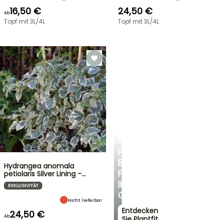
16,50 €
24,50 €
Ab
Topf mit 3L/4L
Topf mit 3L/4L
PLANTFIT
PERSÖNLICHE
BERATUNG
Hydrangea anomala
FÜR
petiolaris Silver Lining -…
IHREN
EXKLUSIVITÄT
GARTEN
Nicht lieferbar
Entdecken
24,50 €
Ab
Sie Plantfit