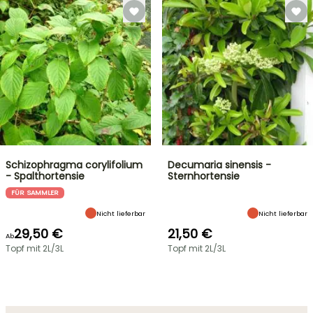
Schizophragma corylifolium
Decumaria sinensis -
- Spalthortensie
Sternhortensie
FÜR SAMMLER
Nicht lieferbar
Nicht lieferbar
29,50 €
21,50 €
Ab
Topf mit 2L/3L
Topf mit 2L/3L