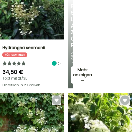
ENTDECKEN
SIE
UNSERE
AUSWAHL
ZU
GÜNSTIGEN
PREISEN
Hydrangea seemanii
Und
FÜR SAMMLER
sparen
Sie
dabei!
104
Mehr
34,50 €
anzeigen
Topf mit 2L/3L
→
Erhältlich in 2 Größen