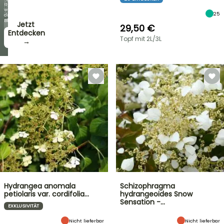
Woche
ist
neue
wie
Angebote
25
die
Blüten!
Jetzt
29,50 €
zugreifen!
Entdecken
Topf mit 2L/3L
→
→
Hydrangea anomala
Schizophragma
petiolaris var. cordifolia…
hydrangeoides Snow
Sensation -…
EXKLUSIVITÄT
Nicht lieferbar
Nicht lieferbar