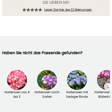
SIE LIEBEN SIE!
Lesen Sie hier die 22 Meinungen
Haben Sie nicht das Passende gefunden?
→
Hortensien von A
Hortensien nach
Hortensien mit
Hortensien
bis Z
Sorten
farbiger Rinde
Blütenfa