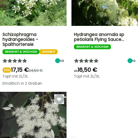
Schizophragma
Hydrangea anomala sp
hydrangeoides -
petiolaris Flying Sauce…
Spalthortensie
BEWÄHRT & WÜCHSIG
BEWÄHRT & WÜCHSIG
ANGEBOT
118
19
17,15 €
16,50 €
24,50 €
30%
Ab
Topf mit 2L/3L
Topf mit 2L/3L
Erhältlich in 2 Größen