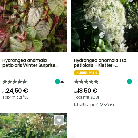
Hydrangea anomala
Hydrangea anomala ssp.
petiolaris Winter Surprise…
petiolaris - Kletter-…
KLEINER PREIS
35
33
24,50 €
13,50 €
Ab
Ab
Topf mit 2L/3L
Topf mit 2L/3L
Erhältlich in 4 Größen
STRÄUCHER