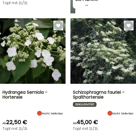
Topf mit 2L/3L
→
Hydrangea Semiola -
Schizophragma fauriei -
Hortensie
Spalthortensie
EXKLUSIVITÄT
Nicht lieferbar
Nicht lieferbar
22,50 €
45,00 €
Ab
Ab
Topf mit 2L/3L
Topf mit 2L/3L