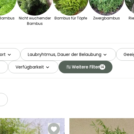
-Bambus
Nicht wuchernder
Bambus für Töpfe
Zwergbambus
Ri
Bambus
ort
Laubryhtmus, Dauer der Belaubung
Geei
Verfügbarkeit
Weitere Filter
14