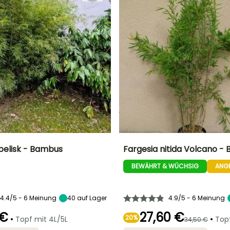
belisk - Bambus
Fargesia nitida Volcano -
BEWÄHRT & WÜCHSIG
ANG
Breite bei Reife
Standort
Höhe bei Reife
Breite bei Reife
1.50 m
Sonne,
2 m
80 cm
Halbschatten,
Schatten
4.4/5 - 6 Meinung
40
auf Lager
4.9/5 - 6 Meinung
 €
27,60 €
•
20%
•
Topf mit 4L/5L
Topf
34,50 €