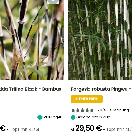
tida Trifina Black - Bambus
Fargesia robusta Pingwu 
KLEINER PREIS
Breite bei Reife
Standort
Höhe bei Reife
Breite bei Reife
2 m
Halbschatten
4.50 m
2 m
5.0/5 - 5 Meinung
1
auf Lager
Versand am 13 Aug.
 €
29,50 €
•
•
Topf mit 4L/5L
Topf mit 4L/
Ab
Winterhärte