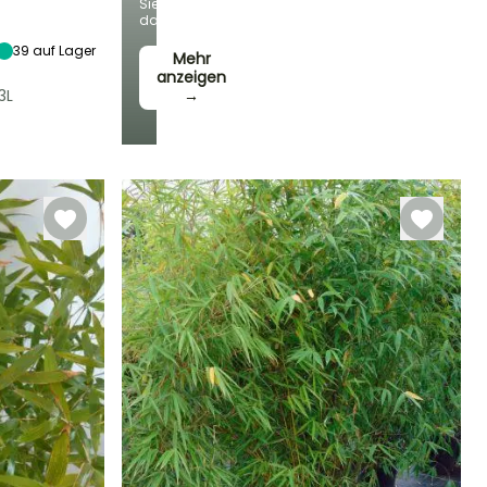
Sie
Sonne,
dabei!
Halbschatten,
Schatten
39
auf Lager
Mehr
anzeigen
3L
→