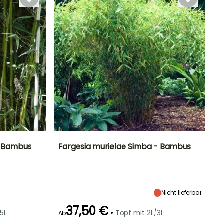
- Bambus
Fargesia murielae Simba - Bambus
Standort
Höhe bei Reife
Breite bei Reife
Standort
Sonne,
2 m
1 m
Sonne,
Halbschatten
Halbschatten
Nicht lieferbar
37,50 €
•
5L
Topf mit 2L/3L
Ab