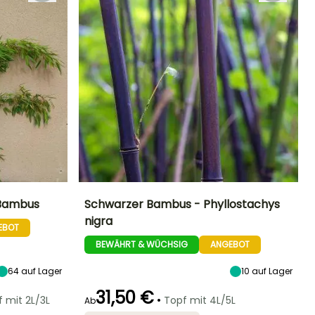
 Bambus
Schwarzer Bambus - Phyllostachys
nigra
EBOT
Standort
Höhe bei Reife
Breite bei Reife
Standort
Sonne,
6 m
3 m
Sonne,
BEWÄHRT & WÜCHSIG
ANGEBOT
Halbschatten
Halbschatten
64
auf Lager
10
auf Lager
31,50 €
•
 mit 2L/3L
Topf mit 4L/5L
Ab