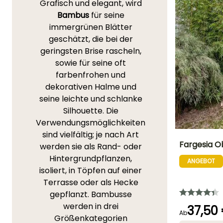
Grafisch und elegant, wird
Bambus
für seine
immergrünen Blätter
geschätzt, die bei der
geringsten Brise rascheln,
sowie für seine oft
farbenfrohen und
dekorativen Halme und
seine leichte und schlanke
Silhouette. Die
Verwendungsmöglichkeiten
sind vielfältig; je nach Art
Fargesia O
werden sie als Rand- oder
Hintergrundpflanzen,
ANGEBOT
Höhe bei Reife
isoliert, in Töpfen auf einer
4 m
Terrasse oder als Hecke
gepflanzt. Bambusse
werden in drei
37,50
Ab
Größenkategorien