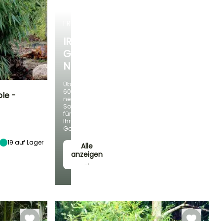
FRÜHLINGSZWIEBELN
IRIS
GERMANICA
NEUHEITEN
Über
60
le -
neue
Sorten
für
Standort
Ihren
Sonne,
Garten!
Halbschatten
19
auf Lager
Alle
anzeigen
→