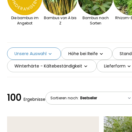
Die bambus im
Bambus von A bis
Bambus nach
Rhizom
Angebot
Z
Sorten
Unsere Auswahl
Höhe bei Reife
Stand
Winterhärte - Kältebeständigkeit
Lieferform
100
Sortieren nach:
Ergebnisse