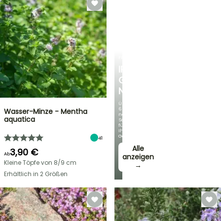
FRÜHLINGSZWIEBELN
IRIS
GERMANICA
NEUHEITEN
Über
60
Wasser-Minze - Mentha
neue
aquatica
Sorten
für
Ihren
Garten!
41
Alle
3,90 €
Ab
anzeigen
Kleine Töpfe von 8/9 cm
→
Erhältlich in 2 Größen