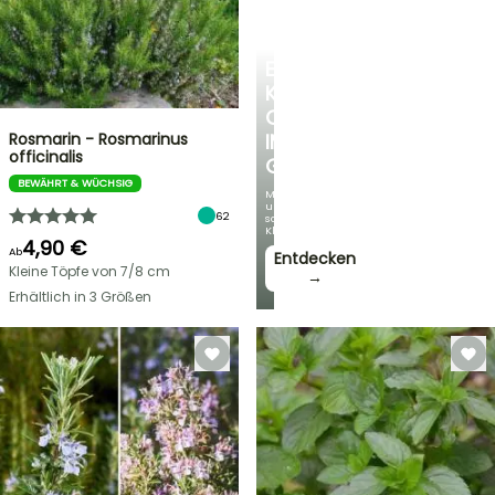
EINE
KÜHLE
OASE
Rosmarin - Rosmarinus
IM
officinalis
GARTEN
BEWÄHRT & WÜCHSIG
Mit
unseren
62
schönsten
Kletterpflanzen!
4,90 €
Ab
Entdecken
Kleine Töpfe von 7/8 cm
→
Erhältlich in 3 Größen