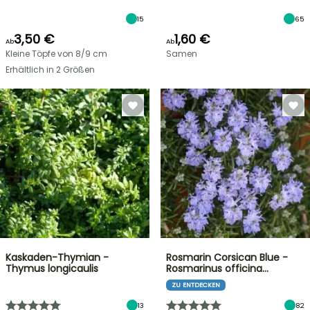
15
65
3,50 €
1,60 €
Ab
Ab
Kleine Töpfe von 8/9 cm
Samen
Erhältlich in 2 Größen
Kaskaden-Thymian -
Rosmarin Corsican Blue -
Thymus longicaulis
Rosmarinus officina…
ZU ENTDECKEN
13
82