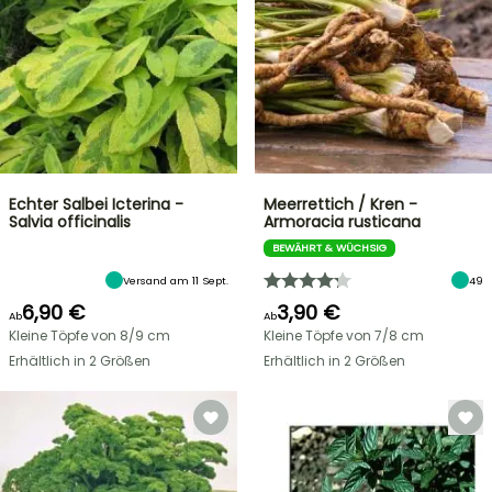
Echter Salbei Icterina -
Meerrettich / Kren -
Salvia officinalis
Armoracia rusticana
BEWÄHRT & WÜCHSIG
Versand am 11 Sept.
49
6,90 €
3,90 €
Ab
Ab
Kleine Töpfe von 8/9 cm
Kleine Töpfe von 7/8 cm
Erhältlich in 2 Größen
Erhältlich in 2 Größen