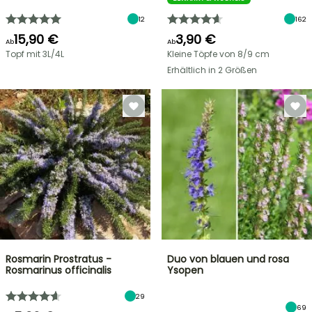
12
162
15,90 €
3,90 €
Ab
Ab
Topf mit 3L/4L
Kleine Töpfe von 8/9 cm
Erhältlich in 2 Größen
Rosmarin Prostratus -
Duo von blauen und rosa
Rosmarinus officinalis
Ysopen
29
69