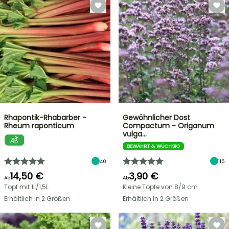
Rhapontik-Rhabarber -
Gewöhnlicher Dost
Rheum raponticum
Compactum - Origanum
vulga…
BEWÄHRT & WÜCHSIG
40
115
14,50 €
3,90 €
Ab
Ab
Topf mit 1L/1,5L
Kleine Töpfe von 8/9 cm
Erhältlich in 2 Größen
Erhältlich in 2 Größen