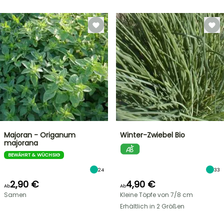
Majoran - Origanum
Winter-Zwiebel Bio
majorana
BEWÄHRT & WÜCHSIG
24
33
2,90 €
4,90 €
Ab
Ab
Samen
Kleine Töpfe von 7/8 cm
Erhältlich in 2 Größen