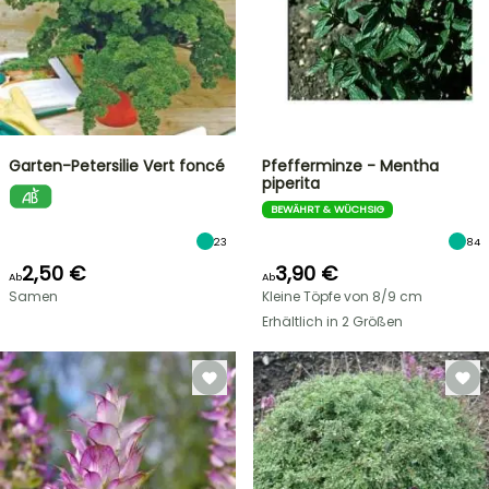
Garten-Petersilie Vert foncé
Pfefferminze - Mentha
piperita
BEWÄHRT & WÜCHSIG
23
84
2,50 €
3,90 €
Ab
Ab
Samen
Kleine Töpfe von 8/9 cm
Erhältlich in 2 Größen