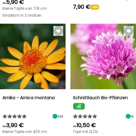
5,90 €
Ab
7,90 €
-18%
Kleine Töpfe von 7/8 cm
Erhältlich in 3 Größen
Arnika - Arnica montana
Schnittlauch Bio-Pflanzen
336
16
3,90 €
10,50 €
Ab
Ab
Kleine Töpfe von 8/9 cm
Topf mit 2L/3L