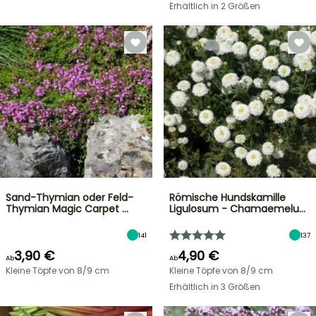
Erhältlich in 2 Größen
Sand-Thymian oder Feld-
Römische Hundskamille
Thymian Magic Carpet …
Ligulosum - Chamaemelu…
141
137
3,90 €
4,90 €
Ab
Ab
Kleine Töpfe von 8/9 cm
Kleine Töpfe von 8/9 cm
Erhältlich in 3 Größen