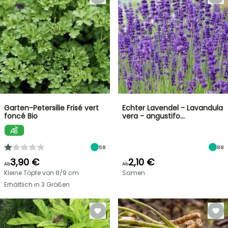
Garten-Petersilie Frisé vert
Echter Lavendel - Lavandula
foncé Bio
vera - angustifo…
58
88
3,90 €
2,10 €
Ab
Ab
Kleine Töpfe von 8/9 cm
Samen
Erhältlich in 3 Größen