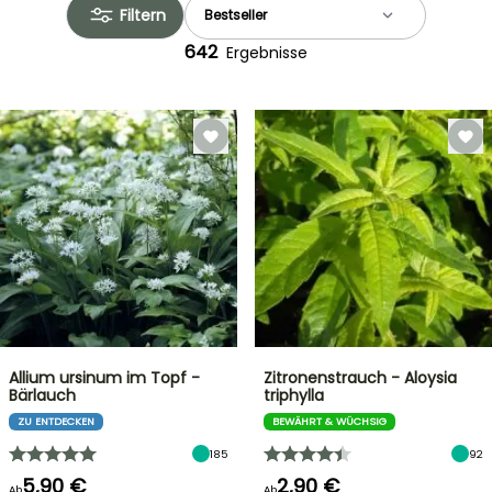
Filtern
642
Ergebnisse
Allium ursinum im Topf -
Zitronenstrauch - Aloysia
Bärlauch
triphylla
ZU ENTDECKEN
BEWÄHRT & WÜCHSIG
185
92
5,90 €
2,90 €
Ab
Ab