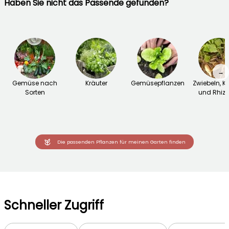
Haben Sie nicht das Passende gefunden?
→
Gemüse nach
Kräuter
Gemüsepflanzen
Zwiebeln, K
Sorten
und Rhiz
Die passenden Pflanzen für meinen Garten finden
Schneller Zugriff