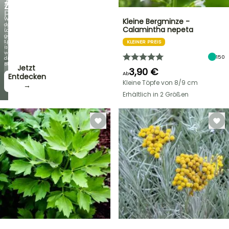
AUSGEWÄHLTE
ZAMBEZI
PFLANZEN!
Wenn
Kleine Bergminze -
das
Entdecken
Calamintha nepeta
Laub
Sie
genauso
jede
spektakulär
KLEINER PREIS
Woche
ist
neue
wie
Angebote
150
die
Blüten!
Jetzt
3,90 €
Ab
zugreifen!
Entdecken
Kleine Töpfe von 8/9 cm
→
→
Erhältlich in 2 Größen