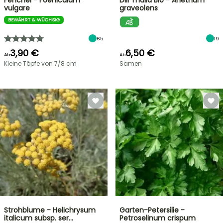
Fenchel - Foeniculum
Dill Thalia Bio - Anethum
vulgare
graveolens
BEWÄHRT & WÜCHSIG
65
19
3,90 €
6,50 €
Ab
Ab
Kleine Töpfe von 7/8 cm
Samen
Strohblume - Helichrysum
Garten-Petersilie -
italicum subsp. ser…
Petroselinum crispum