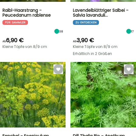
Raibl-Haarstrang -
Lavendelblättriger Salbei -
Peucedanum rablense
Salvia lavanduli…
FÜR SAMMLER
ZU ENTDECKEN
38
17
6,90 €
3,90 €
Ab
Ab
Kleine Töpfe von 8/9 cm
Kleine Töpfe von 8/9 cm
Erhältlich in 2 Größen