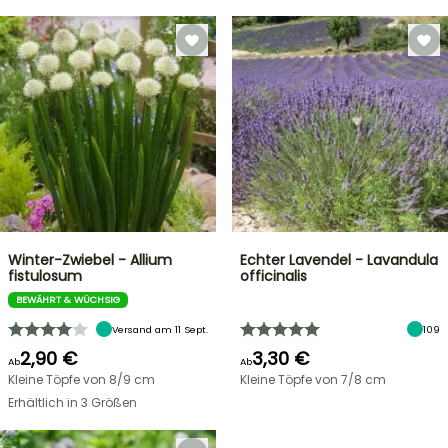
Winter-Zwiebel - Allium
Echter Lavendel - Lavandula
fistulosum
officinalis
BEWÄHRT & WÜCHSIG
Versand am 11 Sept.
109
2,90 €
3,30 €
Ab
Ab
Kleine Töpfe von 8/9 cm
Kleine Töpfe von 7/8 cm
Erhältlich in 3 Größen