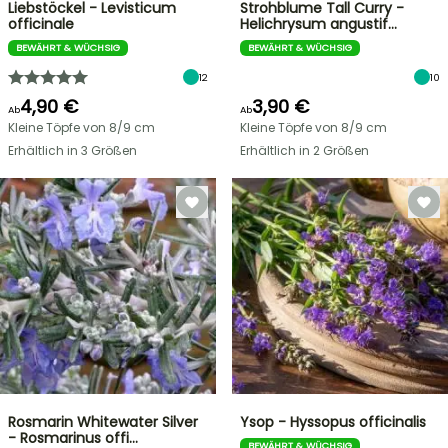
Liebstöckel - Levisticum
Strohblume Tall Curry -
officinale
Helichrysum angustif…
BEWÄHRT & WÜCHSIG
BEWÄHRT & WÜCHSIG
12
10
4,90 €
3,90 €
Ab
Ab
Kleine Töpfe von 8/9 cm
Kleine Töpfe von 8/9 cm
Erhältlich in 3 Größen
Erhältlich in 2 Größen
Rosmarin Whitewater Silver
Ysop - Hyssopus officinalis
- Rosmarinus offi…
BEWÄHRT & WÜCHSIG