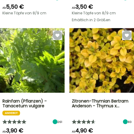
5,50 €
3,50 €
Ab
Ab
Kleine Töpfe von 8/9 cm
Kleine Töpfe von 8/9 cm
Erhältlich in 2 Größen
Rainfarn (Pflanzen) -
Zitronen-Thymian Bertram
Tanacetum vulgare
Anderson - Thymus x…
ANGEBOT
261
83
3,90 €
4,90 €
Ab
Ab