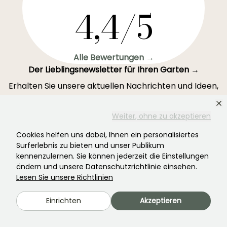
4,4/5
Alle Bewertungen →
Der Lieblingsnewsletter für Ihren Garten →
Erhalten Sie unsere aktuellen Nachrichten und Ideen,
damit Ihr Garten das ganze Jahr über davon profitiert.
Weiter, ohne zu akzeptieren
Cookies helfen uns dabei, Ihnen ein personalisiertes
Surferlebnis zu bieten und unser Publikum
Registrieren Sie sich →
kennenzulernen. Sie können jederzeit die Einstellungen
ändern und unsere Datenschutzrichtlinie einsehen.
Lesen Sie unsere Richtlinien
Dieses Formular ist durch reCAPTCHA geschützt – es gelten die
Datenschutzbestimmungen
und die
Nutzungsbedingungen
.
Einrichten
Akzeptieren