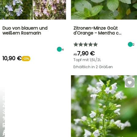
Duo von blauem und
Zitronen-Minze Goût
weißem Rosmarin
d'Orange - Mentha c…
2
4
7,90 €
Ab
10,90 €
-21%
Topf mit 1,5L/2L
Erhältlich in 2 Größen
BLITZANGEBOT
BIS
ZU
30
%
RABATT
NEU
AUF
AGAPANTHUS