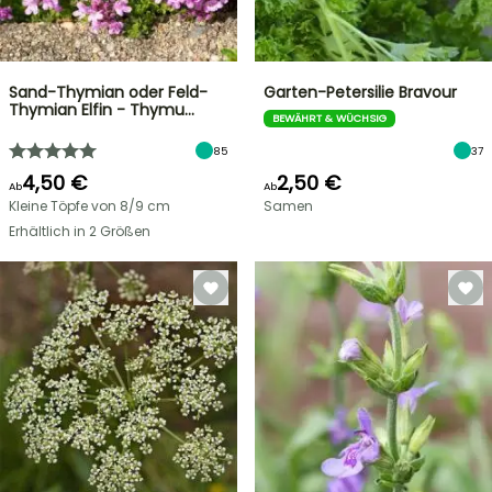
Sand-Thymian oder Feld-
Garten-Petersilie Bravour
Thymian Elfin - Thymu…
BEWÄHRT & WÜCHSIG
85
37
4,50 €
2,50 €
Ab
Ab
Kleine Töpfe von 8/9 cm
Samen
Erhältlich in 2 Größen