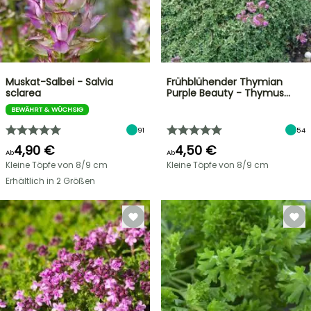
Muskat-Salbei - Salvia
Frühblühender Thymian
sclarea
Purple Beauty - Thymus…
BEWÄHRT & WÜCHSIG
91
54
4,90 €
4,50 €
Ab
Ab
Kleine Töpfe von 8/9 cm
Kleine Töpfe von 8/9 cm
Erhältlich in 2 Größen