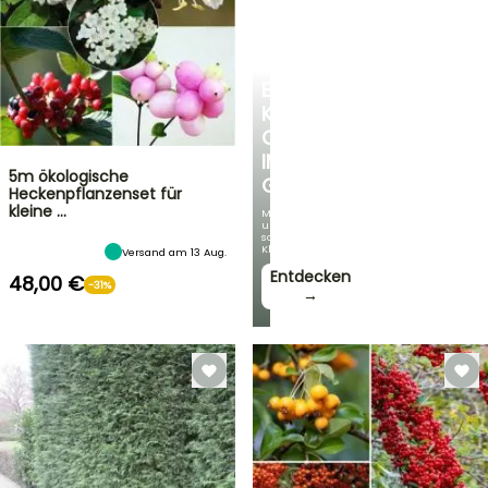
EINE
KÜHLE
OASE
IM
5m ökologische
GARTEN
Heckenpflanzenset für
kleine …
Mit
unseren
schönsten
Kletterpflanzen!
Versand am 13 Aug.
Entdecken
48,00 €
-31%
→