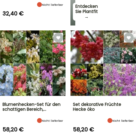
Nicht lieferbar
Entdecken
Sie Plantfit
32,40 €
→
Blumenhecken-Set für den
Set dekorative Früchte
schattigen Bereich,…
Hecke öko
Nicht lieferbar
Nicht lieferbar
58,20 €
58,20 €