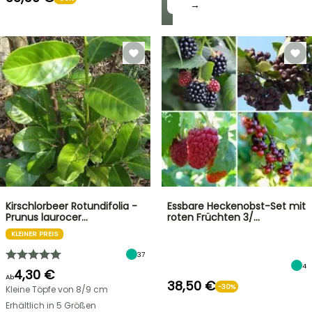
→
Kirschlorbeer Rotundifolia -
Essbare Heckenobst-Set mit
Prunus laurocer…
roten Früchten 3/…
KLEINER PREIS
37
4
4,30 €
Ab
38,50 €
-30%
Kleine Töpfe von 8/9 cm
Erhältlich in 5 Größen