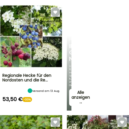
FRÜHLINGSZWIEBELN
IRIS
GERMANICA
NEUHEITEN
Über
60
neue
Regionale Hecke für den
Sorten
für
Nordosten und die Re…
Ihren
Garten!
Versand am 13 Aug.
Alle
anzeigen
53,50 €
-30%
→