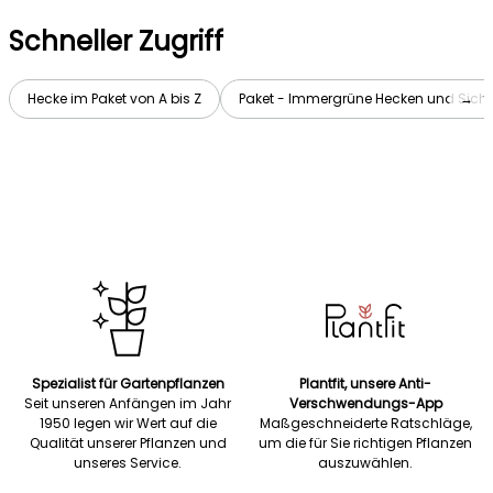
Schneller Zugriff
Hecke im Paket von A bis Z
Paket - Immergrüne Hecken und Sich
→
Spezialist für Gartenpflanzen
Plantfit, unsere Anti-
Seit unseren Anfängen im Jahr
Verschwendungs-App
1950 legen wir Wert auf die
Maßgeschneiderte Ratschläge,
Qualität unserer Pflanzen und
um die für Sie richtigen Pflanzen
unseres Service.
auszuwählen.