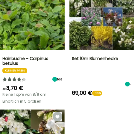
Hainbuche - Carpinus
Set 10m Blumenhecke
betulus
KLEINER PREIS
109
4
3,70 €
Ab
69,00 €
-30%
Kleine Töpfe von 8/9 cm
Erhältlich in 5 Größen