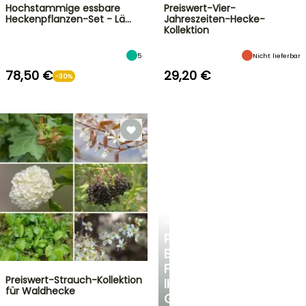
Hochstammige essbare
Preiswert-Vier-
Heckenpflanzen-Set - Lä…
Jahreszeiten-Hecke-
Kollektion
5
Nicht lieferbar
78,50 €
29,20 €
-30%
PLANTFIT
PERSÖNLICHE
BERATUNG
FÜR
Preiswert-Strauch-Kollektion
IHREN
für Waldhecke
GARTEN