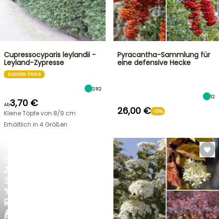
Cupressocyparis leylandii -
Pyracantha-Sammlung für
Leyland-Zypresse
eine defensive Hecke
KLEINER PREIS
282
12
3,70 €
Ab
26,00 €
-31%
Kleine Töpfe von 8/9 cm
Erhältlich in 4 Größen
BLITZANGEBOT
BIS
ZU
30
%
RABATT
NEU
AUF
AGAPANTHUS