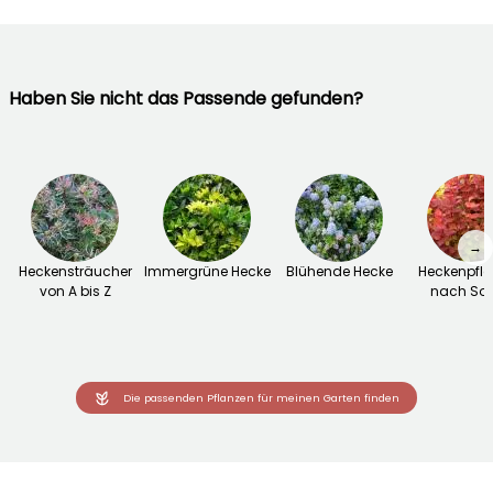
Haben Sie nicht das Passende gefunden?
→
Heckensträucher
Immergrüne Hecke
Blühende Hecke
Heckenpfl
von A bis Z
nach Sor
Die passenden Pflanzen für meinen Garten finden