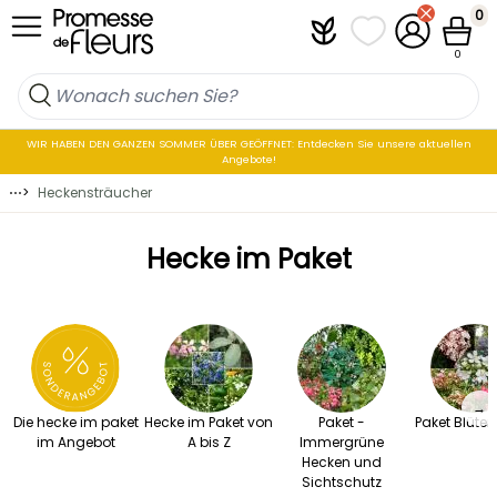
Zum Inhalt springen
0
Plantfit
Meine Favoritenli
Mein Konto
Waren
0
WIR HABEN DEN GANZEN SOMMER ÜBER GEÖFFNET: Entdecken Sie unsere aktuellen
Angebote!
⋯
>
Heckensträucher
Hecke im Paket
→
Die hecke im paket
Hecke im Paket von
Paket -
Paket Blüte
im Angebot
A bis Z
Immergrüne
Hecken und
Sichtschutz