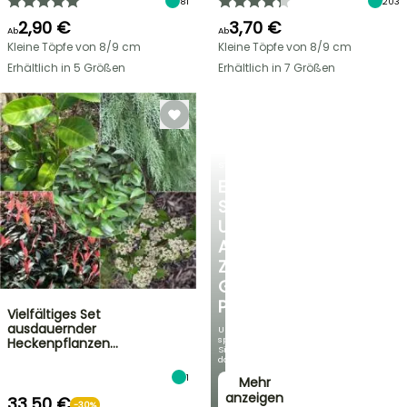
81
203
2,90 €
3,70 €
Ab
Ab
Kleine Töpfe von 8/9 cm
Kleine Töpfe von 8/9 cm
Erhältlich in 5 Größen
Erhältlich in 7 Größen
STRÄUCHER
ENTDECKEN
SIE
UNSERE
AUSWAHL
ZU
GÜNSTIGEN
PREISEN
Vielfältiges Set
ausdauernder
Und
sparen
Heckenpflanzen…
Sie
dabei!
1
Mehr
anzeigen
33,50 €
-30%