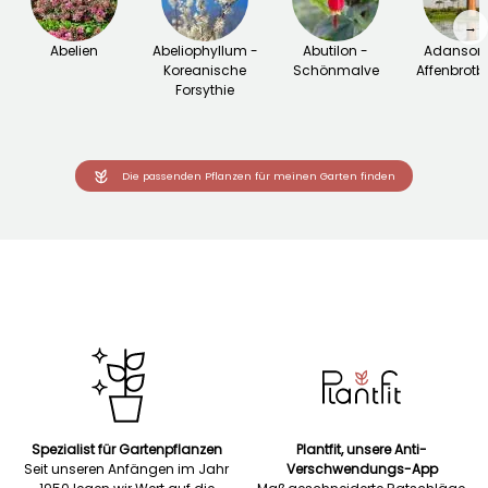
→
Abelien
Abeliophyllum -
Abutilon -
Adansoni
Koreanische
Schönmalve
Affenbrot
Forsythie
Die passenden Pflanzen für meinen Garten finden
Spezialist für Gartenpflanzen
Plantfit, unsere Anti-
Seit unseren Anfängen im Jahr
Verschwendungs-App