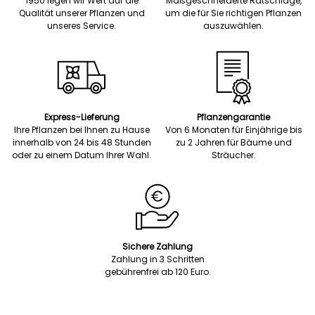
1950 legen wir Wert auf die
Maßgeschneiderte Ratschläge,
Qualität unserer Pflanzen und
um die für Sie richtigen Pflanzen
unseres Service.
auszuwählen.
Express-Lieferung
Pflanzengarantie
Ihre Pflanzen bei Ihnen zu Hause
Von 6 Monaten für Einjährige bis
innerhalb von 24 bis 48 Stunden
zu 2 Jahren für Bäume und
oder zu einem Datum Ihrer Wahl.
Sträucher.
Sichere Zahlung
Zahlung in 3 Schritten
gebührenfrei ab 120 Euro.