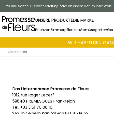
Zum Inhalt springen
20 000 Sorten
Expresslieferung oder an einem Datum Ihrer Wahl
UNSERE PRODUKTE
DIE MARKE
Pflanzen
Zimmerpflanzen
Gemüsegarten
Gar
WIR HABEN DEN GANZ
Zierpflanzen
Das Unternehmen Promesse de Fleurs
1012 rue Roger Lecerf
59840 PREMESQUES Frankreich
Tel. +33 3 61 76 08 10.
SAS mit einem Kapital von 81 645 Euro.